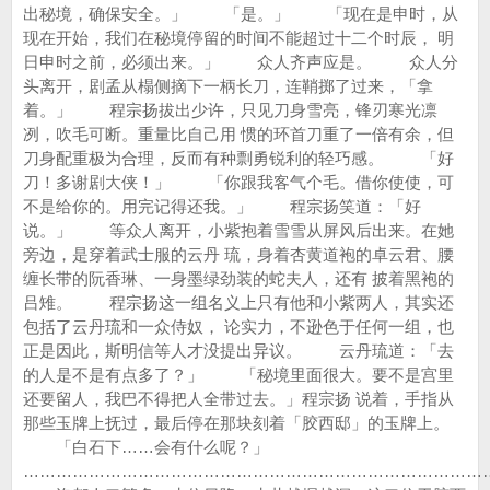
出秘境，确保安全。」 「是。」 「现在是申时，从
现在开始，我们在秘境停留的时间不能超过十二个时辰， 明
日申时之前，必须出来。」 众人齐声应是。 众人分
头离开，剧孟从榻侧摘下一柄长刀，连鞘掷了过来，「拿
着。」 程宗扬拔出少许，只见刀身雪亮，锋刃寒光凛
冽，吹毛可断。重量比自己用 惯的环首刀重了一倍有余，但
刀身配重极为合理，反而有种剽勇锐利的轻巧感。 「好
刀！多谢剧大侠！」 「你跟我客气个毛。借你使使，可
不是给你的。用完记得还我。」 程宗扬笑道：「好
说。」 等众人离开，小紫抱着雪雪从屏风后出来。在她
旁边，是穿着武士服的云丹 琉，身着杏黄道袍的卓云君、腰
缠长带的阮香琳、一身墨绿劲装的蛇夫人，还有 披着黑袍的
吕雉。 程宗扬这一组名义上只有他和小紫两人，其实还
包括了云丹琉和一众侍奴， 论实力，不逊色于任何一组，也
正是因此，斯明信等人才没提出异议。 云丹琉道：「去
的人是不是有点多了？」 「秘境里面很大。要不是宫里
还要留人，我巴不得把人全带过去。」程宗扬 说着，手指从
那些玉牌上抚过，最后停在那块刻着「胶西邸」的玉牌上。
「白石下……会有什么呢？」
…………………………………………………………………………