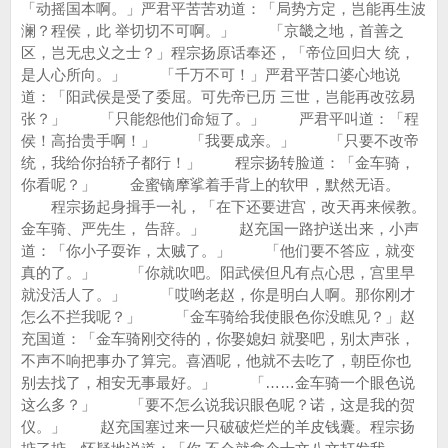
「动摇国本啊。」严君平苦苦劝道：「局势方定，岂能再生波
澜？程侯，此 举切切不可啊。」 「京畿之地，首善之
区，岂无忠义之士？」程宗扬原话奉还，「帝位回归大 统，
是人心所向。」 「千万不可！」严君平苦口婆心地说
道：「阳武侯是受了委屈。可先帝已历 三世，岂能再改弦易
张？」 「只能怨他们命短了。」 严君平叫道：「程
侯！高抬贵手啊！」 「我要成亲。」 「只要不改帝
统，我给你抬轿子都行！」 程宗扬转脸道：「金车骑，
你看呢？」 金蜜镝摩挲着手背上的软甲，默然无语。
程宗扬起身揖手一礼，「在下还要进宫，改天再来候教。
金车骑、严先生， 告辞。」 赵充国一路护送出来，小声
道：「你小子耍诈，太贼了。」 「他们要不答应，就变
真的了。」 「你就吹吧。阳武侯但凡有点心思，宫里早
就没活人了。」 「哎哟老赵，你是明白人啊。那你刚才
怎么不拦我呢？」 「金车骑给我使眼色你没瞧见？」赵
充国道：「金车骑刚交待的，你娶媳妇 就娶吧，别太声张，
不声不响把事办了算完。喜酒呢，他就不去吃了，朝臣你也
别去找了，相安无事最好。」 「……金车骑一个眼色说
这么多？」 「要不怎么说我识眼色呢？诺，这是我的贺
仪。」 赵充国塞过来一只破破烂烂的羊皮钱囊。程宗扬