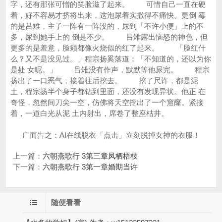
字，还有那张可憎的笑脸滋了起来。 可惜自己一直在硬
着，好不容易才挤将出来，这泡尿着实撒得不痛快。更倒 霉
的是吕雉，主子一阵有一阵没的，尿到「不许小便」上的不
多，尿到她手上的 倒是不少。 吕雉露出恼怒的神色，但
更多的是羞意，脸颊都像火烧似的红了起来。 「脸红什
么？又不是没见过。」程宗扬奚落道：「不知道的，还以为你
是处 女呢。」 吕雉没有作声，默默等他尿完。 程宗
扬出了一口恶气，接着往后挖去。 挖了尺许，都是泥
土，程宗扬半个身子都钻到里面，还没有发现异状。他正 在
奇怪，忽然间刀尖一空，仿佛将天空挖出了一个窟窿。紧接
着，一道白光从泥 土内射出，席卷了整座枯井。
广而告之：AI在线脱衣「点击」立刻脱掉女神的衣服！
上一篇：
六朝燕歌行 3第三章凤栖梧枝
下一篇：
六朝燕歌行 3第一章婚期当许
随便看看