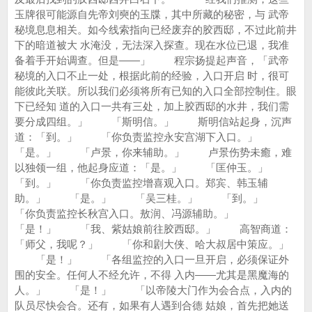
玉牌很可能源自先帝刘奭的玉牒，其中所藏的秘密，与 武帝
秘境息息相关。如今线索指向已经废弃的胶西邸，不过此前井
下的暗道被大 水淹没，无法深入探查。现在水位已退，我准
备着手开始调查。但是——」 程宗扬提起声音，「武帝
秘境的入口不止一处，根据此前的经验，入口开启 时，很可
能彼此关联。所以我们必须将所有已知的入口全部控制住。眼
下已经知 道的入口一共有三处，加上胶西邸的水井，我们需
要分成四组。」 「斯明信。」 斯明信站起身，沉声
道：「到。」 「你负责监控永安宫湖下入口。」
「是。」 「卢景，你来辅助。」 卢景伤势未癒，难
以独领一组，他起身应道：「是。」 「匡仲玉。」
「到。」 「你负责监控增喜观入口。郑宾、韩玉辅
助。」 「是。」 「吴三桂。」 「到。」
「你负责监控长秋宫入口。敖润、冯源辅助。」
「是！」 「我、紫姑娘前往胶西邸。」 高智商道：
「师父，我呢？」 「你和剧大侠、哈大叔居中策应。」
「是！」 「各组监控的入口一旦开启，必须保证外
围的安全。任何人不经允许，不得 入内——尤其是黑魔海的
人。」 「是！」 「以帝陵大门作为会合点，入内的
队员尽快会合。还有，如果有人遇到合德 姑娘，首先把她送