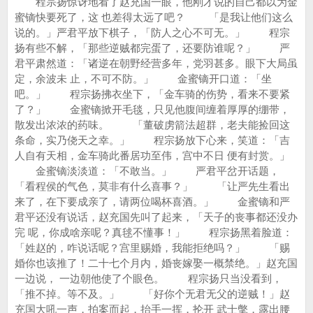
程宗扬惊讶地看了赵充国一眼，他刚才说的自己都以为金
蜜镝快要死了，这 也差得太远了吧？ 「是我让他们这么
说的。」严君平放下棋子，「防人之心不可无。」 程宗
扬有些不解，「那些逆贼都完蛋了，还要防谁呢？」 严
君平肃然道：「诸逆在朝野经营多年，党羽甚多。眼下大局虽
定，余波未 止，不可不防。」 金蜜镝开口道：「坐
吧。」 程宗扬拂衣坐下，「金车骑的伤势，看来不要紧
了？」 金蜜镝掀开毛毯，只见他腹间缠着厚厚的绷带，
散发出浓浓的药味。 「董破虏箭法超群，老夫能捡回这
条命，实乃侥天之幸。」 程宗扬放下心来，笑道：「吉
人自有天相，金车骑此番居功至伟，宫中不日 便有封赏。」
金蜜镝淡淡道：「不敢当。」 严君平岔开话题，
「看程侯的气色，莫非有什么喜事？」 「让严先生看出
来了，在下要成亲了，请两位喝杯喜酒。」 金蜜镝和严
君平还没有说话，赵充国先叫了起来，「天子的丧事都还没办
完 呢，你成啥亲呢？真毬不懂事！」 程宗扬黑着脸道：
「姓赵的，咋说话呢？宫里赐婚，我能拒绝吗？」 「赐
婚你也该推了！二十七个月内，婚丧嫁娶一概禁绝。」赵充国
一边说， 一边朝他使了个眼色。 程宗扬只当没看到，
「推不掉。等不及。」 「好你个无君无父的逆贼！」赵
充国大吼一声，拍案而起，抬手一挥，抡开 武士氅，露出腰