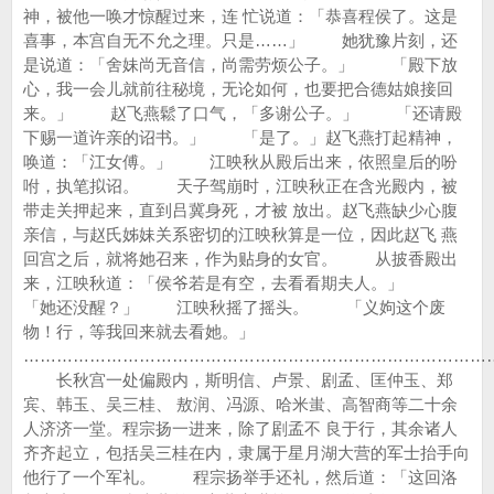
神，被他一唤才惊醒过来，连 忙说道：「恭喜程侯了。这是
喜事，本宫自无不允之理。只是……」 她犹豫片刻，还
是说道：「舍妹尚无音信，尚需劳烦公子。」 「殿下放
心，我一会儿就前往秘境，无论如何，也要把合德姑娘接回
来。」 赵飞燕鬆了口气，「多谢公子。」 「还请殿
下赐一道许亲的诏书。」 「是了。」赵飞燕打起精神，
唤道：「江女傅。」 江映秋从殿后出来，依照皇后的吩
咐，执笔拟诏。 天子驾崩时，江映秋正在含光殿内，被
带走关押起来，直到吕冀身死，才被 放出。赵飞燕缺少心腹
亲信，与赵氏姊妹关系密切的江映秋算是一位，因此赵飞 燕
回宫之后，就将她召来，作为贴身的女官。 从披香殿出
来，江映秋道：「侯爷若是有空，去看看期夫人。」
「她还没醒？」 江映秋摇了摇头。 「义姁这个废
物！行，等我回来就去看她。」
…………………………………………………………………………
长秋宫一处偏殿内，斯明信、卢景、剧孟、匡仲玉、郑
宾、韩玉、吴三桂、 敖润、冯源、哈米蚩、高智商等二十余
人济济一堂。程宗扬一进来，除了剧孟不 良于行，其余诸人
齐齐起立，包括吴三桂在内，隶属于星月湖大营的军士抬手向
他行了一个军礼。 程宗扬举手还礼，然后道：「这回洛