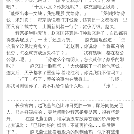
掂了掂，怀疑地说道：「你 不会就拿个十文八文打发我
吧？」 「十文八文？你想啥呢？」赵充国嗤之以鼻，
「能抠出来一文钱，我把屁股 卖给你。」 「我倒找给你
钱，求别卖！」程宗扬说着打开钱囊，还真是一文都没有。里
面只有半截竹简，上面新刻着一行字：贺仪万钱。赵欠。
程宗扬半晌无语，赵充国还真是打肿脸充胖子，自己都穷
得要卖屁股了，一 出手还是万钱。 赵充国坦然道：「怎
么着？没见过穷鬼？」 「老赵啊，你说你一个将军府的
长史，怎么就穷成这鬼样了？」 「我有钱啊，都在蔡公
公那儿呢。」 「你这么个精明人，怎么就信了蔡爷的邪
呢？」 赵充国一脸晦气，「大伙都疯了一样给他塞钱，
连太后、天子都拿了重金等 着吃红利，你说我能不信吗？」
「行了，行了，蔡爷的事包在我身上。」 「哎哟，
那我可谢谢你了。要不我给你磕个头吧。」 「滚！」
…………………………………………………………………………
长秋宫内，赵飞燕气色比昨日更胜一筹，顾盼间艳光照
人。只是好端端的， 突然间听说程宗扬要娶亲，很有些意
外。 在赵飞燕面前，程宗扬没有故弄玄虚的矫辞掩饰，
老实说道：「已经约好的 婚期，不能再推拖……皇后殿
下？」 赵飞燕怔怔看着殿角的铜制仙鹤，似乎有些走