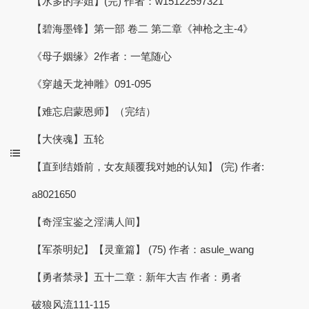
【水多的学姐】(完) 作者：w15122597321
【碧海墨锋】第一部 卷二 第二章《神枪之主-4》
《母子姻缘》2作者：一笔随心
《穿越天龙神雕》091-095
【难忘启蒙恩师】（完结）
【大侠魂】五轮
【直到结婚前，女友颠覆我对她的认知】 (完) 作者:
a8021650
【奇淫宝鉴之淫满人间】
【军荼明妃】【灵童篇】 (75) 作者：asule_wang
【勇者禁录】五十二章：新年大吉 作者：勇者
破狼风流111-115