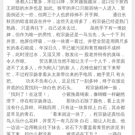
洛都人口繁多，水位日降，水井越掘越深，这口位于胶西
王府邸的水井也是 如此。狭窄的井口只能容纳一人进入，里
面倒还大一些，但两三个人也挤得伸不 开手脚。 通往长
秋宫的暗道就设在井中，这些天走得多了，程宗扬已经是熟门
熟路。 只是再往下，自己还未去过。 虽然手下有一堆奴
婢，但作为唯一的男性，程宗扬还是一马当先，头一个下 到
井里。他屏住呼吸，一块一块逐一看过。井壁全部是用两尺多
长的条石砌成， 年深日久，早已被污泥和青苔糊得不成样
子，此时浸过水，又湿又滑，散发出一 股老井特有的臭味，
令人作呕。 苦活累活当然不能让主子一个人干，井里面
进不了太多人，作为刚入门的新 人，吕雉也被打发下来帮
忙，不过程宗扬拿着从太泉带出来的手电筒，她手里只 有火
把。 功夫不负有心人，足足找了一刻多钟，终于在接近
井底的位置找到一块白色 的石头。 程宗扬精神一振，
「找到了！在这里！」 小紫挽着绳索，像蝴蝶一样翩然
滑下，停在程宗扬身边。 那块白石除了颜色，看上去并
没有什么异样。环顾四周，只有这一块算得上 白石，其余都
是常见的青石。 「看来就这一块了。」程宗扬还真怕岳
鸟人玩什么花样，井里万一有几百块 白石，能让人吐血。他
一边说一边用靴尖往下抹去，岩石下方覆盖着青苔的淤泥 剥
落下来，却什么都没有。 难道还在下方？ 一路往