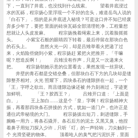
下，一直到了井底，也没找到什么线索。 望着井底浸过
水的瓦砾，程宗扬心里浮现一个不好的念头，难道岳鸟人说的
「白石下」，指的是从井底进入秘境？可是这口井不知已经废
弃多少年了，要把 里面的砖块瓦砾全部清理乾净，工程量想
想就让人头皮发麻。 程宗扬挽着绳索上来，沉着脸摇摇
头。 小紫宝石般的眼睛四下转着，最后停留在那块白色
的石头上。 忽然火光一闪，却是吕雉举着火把递了过
来，火焰险些烧到小紫，程宗扬赶 紧把火把推开，「干嘛
呢？想造反啊！」 吕雉没有作声，只是又一次递来火
把。 程宗扬朝她示意的位置看去，果然发现一丝异状。
井壁的青石都是交错垒叠，但那块白石下方的几块却是缝
隙整齐相对。火光 照耀下，四块条石的缝隙拼在一起，一个
「王」字呼之欲出。而且缝隙边缘还被 外力刻画过，字迹更
加鲜明。 「王？胶西王？」 吕雉开口道：「上面是
白。」 王上加白……这是个「皇」字啊！程宗扬精神大
振，再看那四块条石拼接的 方式，犹如一道门户，也许正是
通往武帝秘境的大门。 程宗扬拔出短刀，刺进缝隙，手
腕略一用力，将条石撬开。条石后方的泥土 又黑又臭，他捏
着鼻子用短刀探入少许，只听「叮」的一声轻响，刀尖触到一
个 光滑坚硬的物体。 顶着呛人的臭气把污泥扒开，里面