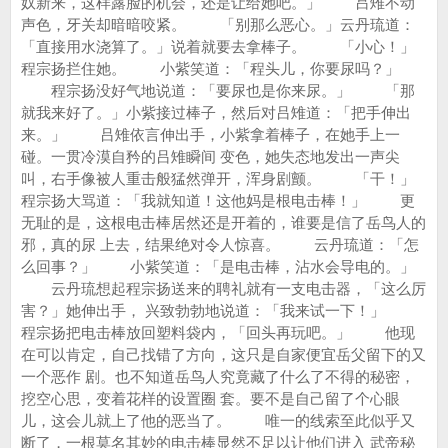
奴新来，这样露脸的机会，还是让给她吧。」 吕雉不动
声色，牙关却暗暗咬紧。 「别那么恶心。」云丹琉道：
「直接用水浇算了。」说着就要去拿棒子。 「小心！」
程宗扬拦住她。 小紫笑道：「程头儿，你要尿吗？」
程宗扬没好气地说道：「要尿也是你来尿。」 「那
就我来好了。」小紫接过棒子，然后对吕雉道：「把手伸出
来。」 吕雉依言伸出手，小紫拿着棒子，在她手上一
碰。一贯冷漠自矜的吕雉瞬间 变色，她失态地发出一声尖
叫，右手像被人重击般猛然弹开，浑身剧颤。 「干！」
程宗扬大骂道：「我就知道！这他妈是根电击棒！」 更
无耻的是，这根电击棒居然还是开着的，谁要是信了岳鸟人的
邪，真的尿 上去，结果绝对令人惊喜。 云丹琉道：「怎
么回事？」 小紫笑道：「是电击棒，沾水会导电的。」
云丹琉想起程宗扬送来的聘礼就有一支电击器，「这么厉
害？」她伸出手， 兴致勃勃地说道：「我来试一下！」
程宗扬把电击棒放回塑料袋内，「回头再玩吧。」 他现
在可以肯定，自己找错了方向，这只是自家便宜岳父留下的又
一个恶作 剧。也不知道岳鸟人究竟藏了什么了不得的秘密，
挖空心思，变着花样的设置圈 套。要不是自己留了个心眼
儿，这会儿就上了他的恶当了。 唯一的线索至此似乎又
断了，一根莫名其妙的电击棒显然不足以让他们进入 武帝秘