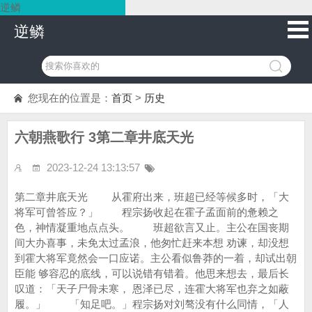
逆鳞
逆鳞
您现在的位置是：
首页
>
历史
六朝燕歌行 3第二章井底天光
2023-12-24 13:13:57
第二章井底天光 从霍府出来，班超已经等候多时，「大
将军可曾答应？」 程宗扬收起在霍子孟面前的惫赖之
色，神情凝重地点点头。 班超欲言又止。主公在国丧期
间大办喜事，未免太过孟浪，他匆忙赶来本想 劝谏，却没想
到霍大将军竟然会一口应诺。主公看似鲁莽的一着，却试出朝
臣能 够容忍的底线，可以说错有错着。他思来想去，最后长
叹道：「天子尸骨未寒， 恩泽已尽，连霍大将军也弃之如蔽
履。」 「知足吧。」程宗扬对刘骜没有什么同情，「人