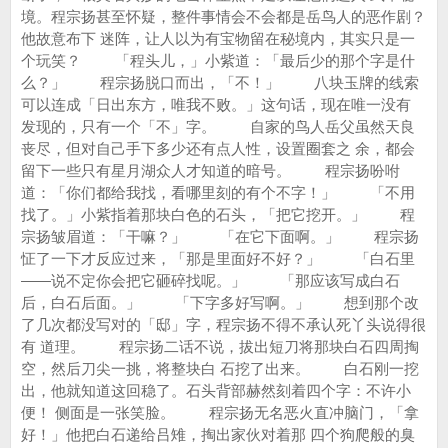
境。程宗扬甚至怀疑，整件事情会不会都是岳鸟人的恶作剧？
他故意布下 迷阵，让人以为有宝物留在秘境内，其实只是一
个玩笑？ 「程头儿，」小紫道：「最后少的那个字是什
么？」 程宗扬脱口而出，「不！」 八块玉牌的线索
可以连成「日出东方，唯我不败。」这句话，现在唯一没有
发现的，只有一个「不」字。 自家的鸟人岳父虽然天良
丧尽，但对自己手下多少还有点人性，设置圈套之 余，都会
留下一些只有星月湖众人才知道的暗号。 程宗扬吩咐
道：「你们都给我找，看哪里刻的有个不字！」 「不用
找了。」小紫指着那块白色的石头，「把它挖开。」 程
宗扬皱眉道：「干嘛？」 「在它下面啊。」 程宗扬
怔了一下才反应过来，「那是里面好不好？」 「白石里
——说不定你会把它砸碎找呢。」 「那应该写成白石
后，白石后面。」 「下字多好写啊。」 想到那个改
了几次都没写对的「邸」字，程宗扬不得不承认死丫头说得很
有 道理。 程宗扬二话不说，拔出短刀将那块白石四周掏
空，然后刀尖一挑，将整块白 石挖了出来。 白石刚一挖
出，他就知道这回稳了。石头背部赫然刻着四个字：不许小
便！ 侧面是一张笑脸。 程宗扬无名恶火直冲脑门，「拿
好！」他把白石递给吕雉，掏出家伙对着那 四个狗爬般的臭