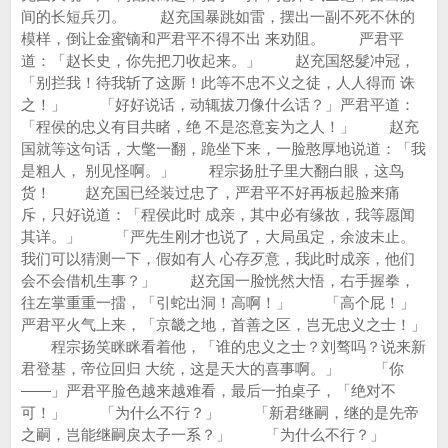
间的长短兵刃。 赵充国暴跳如雷，摆出一副不死不休的
模样，倒让金蜜镝和严君平不得不出 来劝阻。 严君平
道：「赵长史，你先把刀收起来。」 赵充国怒髮冲冠，
「别拦我！待我斩了这厮！此等不忠不义之徒，人人得而 诛
之！」 「好好说话，动辄拔刀像什么话？」严君平道：
「程侯的忠义有目共睹，绝 不是恣意妄为之人！」 赵充
国就等这句话，大氅一翻，跪坐下来，一脸憨厚地说道：「我
是粗人， 别见怪啊。」 程宗扬肚子里大翻白眼，这鸟
货！ 赵充国已经装过忠了，严君平不好再板起脸来痛
斥，只好说道：「程侯此时 成亲，其中必有缘故，我等愿闻
其详。」 「严先生刚才也说了，大局虽定，余波未止。
我们可以猜测一下，假如有人 心存歹意，我此时成亲，他们
会不会借机生事？」 赵充国一脸恍然大悟，右手握拳，
往左掌重重一擂，「引蛇出洞！高啊！」 「高个屁！」
严君平火气上来，「京畿之地，首善之区，岂无忠义之士！」
程宗扬笑眯眯看着他，「谁的忠义之士？刘骜吗？说来新
君登基，帝位回归 大统，这是天大的喜事啊。」 「你
——」严君平脸色越来越难看，最后一拍桌子，「绝对不
可！」 「为什么不行？」 「新君继嗣，继的是先帝
之嗣，岂能继嗣戾太子一系？」 「为什么不行？」