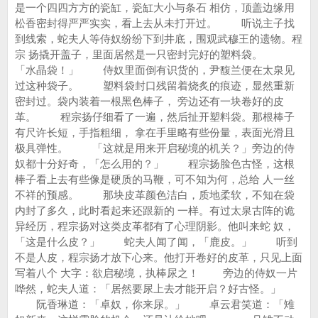
是一个四四方方的瓷缸，瓷缸大小与条石 相仿，顶盖边缘用
松香密封得严严实实，看上去从未打开过。 听说主子找
到线索，蛇夫人等侍奴纷纷下到井底，围观武穆王的遗物。程
宗 扬撬开盖子，里面居然是一只密封完好的塑料袋。
「水晶袋！」 侍奴里面倒有识货的，尹馥兰便在太泉见
过这种袋子。 塑料袋封口残留着烧炙的痕迹，显然重新
密封过。袋内装着一根黑色棒子， 旁边还有一块卷好的皮
革。 程宗扬仔细看了一遍，然后扯开塑料袋。那根棒子
有尺许长短，手指粗细， 拿在手里略有些份量，表面光滑且
极具弹性。 「这就是用来开启秘境的机关？」旁边的侍
奴都十分好奇，「怎么用的？」 程宗扬脸色古怪，这根
棒子看上去有些像是硬质的马鞭，可不知为何，总给 人一丝
不祥的预感。 那块皮革颜色洁白，质地柔软，不知在袋
内封了多久，此时看起来还跟新的 一样。有过太泉古阵的诡
异经历，程宗扬对这类皮革都有了心理阴影。他叫来蛇 奴，
「这是什么皮？」 蛇夫人闻了闻，「鹿皮。」 听到
不是人皮，程宗扬才放下心来。他打开卷好的皮革，只见上面
写着八个 大字：欲启秘境，执棒尿之！ 旁边的侍奴一片
哗然，蛇夫人道：「居然要尿上去才能开启？好古怪。」
阮香琳道：「卓奴，你来尿。」 卓云君笑道：「雉