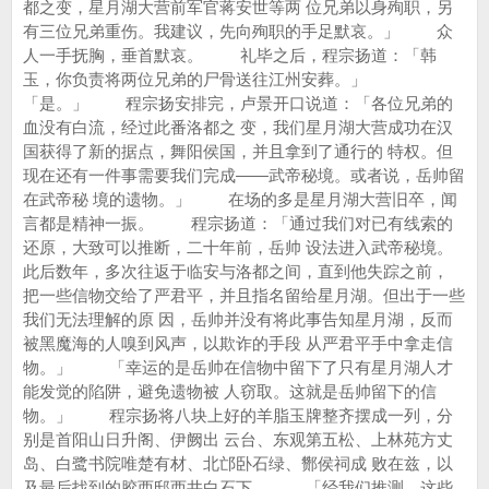
都之变，星月湖大营前军官蒋安世等两 位兄弟以身殉职，另
有三位兄弟重伤。我建议，先向殉职的手足默哀。」 众
人一手抚胸，垂首默哀。 礼毕之后，程宗扬道：「韩
玉，你负责将两位兄弟的尸骨送往江州安葬。」
「是。」 程宗扬安排完，卢景开口说道：「各位兄弟的
血没有白流，经过此番洛都之 变，我们星月湖大营成功在汉
国获得了新的据点，舞阳侯国，并且拿到了通行的 特权。但
现在还有一件事需要我们完成——武帝秘境。或者说，岳帅留
在武帝秘 境的遗物。」 在场的多是星月湖大营旧卒，闻
言都是精神一振。 程宗扬道：「通过我们对已有线索的
还原，大致可以推断，二十年前，岳帅 设法进入武帝秘境。
此后数年，多次往返于临安与洛都之间，直到他失踪之前，
把一些信物交给了严君平，并且指名留给星月湖。但出于一些
我们无法理解的原 因，岳帅并没有将此事告知星月湖，反而
被黑魔海的人嗅到风声，以欺诈的手段 从严君平手中拿走信
物。」 「幸运的是岳帅在信物中留下了只有星月湖人才
能发觉的陷阱，避免遗物被 人窃取。这就是岳帅留下的信
物。」 程宗扬将八块上好的羊脂玉牌整齐摆成一列，分
别是首阳山日升阁、伊阙出 云台、东观第五松、上林苑方丈
岛、白鹭书院唯楚有材、北邙卧石绿、酂侯祠成 败在兹，以
及最后找到的胶西邸西井白石下。 「经我们推测，这些