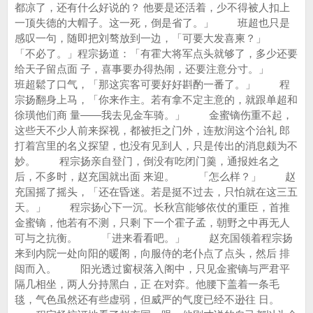
都凉了，还有什么好说的？ 他要是还活着，少不得被人扣上
一顶失德的大帽子。这一死，倒是省了。」 班超也只是
感叹一句，随即把刘骜放到一边，「可要大发喜柬？」
「不必了。」程宗扬道：「有霍大将军点头就够了，多少还要
给天子留点面 子，喜事要办得热闹，还要注意分寸。」
班超鬆了口气，「那这宾客可要好好斟酌一番了。」 程
宗扬翻身上马，「你来作主。若有拿不定主意的，就跟单超和
徐璜他们商 量——我去见金车骑。」 金蜜镝伤重不起，
这些天不少人前来探视，都被拒之门外，连敖润这个治礼 郎
打着宫里的名义探望，也没有见到人，只是传出的消息颇为不
妙。 程宗扬亲自登门，倒没有吃闭门羹，通报姓名之
后，不多时，赵充国就出面 来迎。 「怎么样？」 赵
充国摇了摇头，「还在昏迷。若是挺不过去，只怕就在这三五
天。」 程宗扬心下一沉。长秋宫能够依仗的重臣，首推
金蜜镝，他若有不测，只剩 下一个霍子孟，朝野之中再无人
可与之抗衡。 「进来看看吧。」 赵充国领着程宗扬
来到内院一处向阳的暖阁，向服侍的老仆点了点头，然后 排
闼而入。 阳光透过窗棂落入阁中，只见金蜜镝与严君平
隔几相坐，两人分持黑白，正 在对弈。他腰下盖着一条毛
毯，气色虽然还有些虚弱，但威严的气度已经不逊往 日。