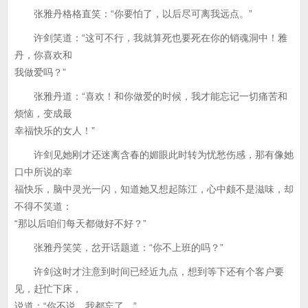
张雅丹格格直笑：“你要怕了，以后尽可离我远点。”
许剑笑道：“这可不行，我就算死也要死在你的销魂洞中！雅
丹，你喜欢和
我做爱吗？”
张雅丹道：“喜欢！和你做爱的时候，我才能忘记一切痛苦和
烦恼，变成最
幸福快乐的女人！”
许剑见她刚才还迷离含春的媚眼此时转为忧愁伤感，那有像她
口中所说的幸
福快乐，脑中灵光一闪，知道她又想起陈江，心中颇不是滋味，却
不得不笑道：
“那以后咱们每天都做好不好？”
张雅丹笑笑，岔开话题道：“你不上班的吗？”
许剑这时才注意到时间已经近九点，想到等下还有个客户要
见，赶忙下床，
说道：“你不说，我都忘了。”