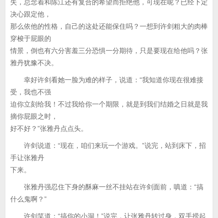
失，总念着和陈江还有复合的希望而拒绝他，可现在呢？已经下定
决心跟定他，
那么依他的性格，自己的这处还能保住吗？一想到许剑粗大的肉棒
穿梭于屁眼的
情景，倒也有六分害羞三分恐惧一分期待，只是要现在给他吗？张
雅丹犹豫不决。
幸好许剑看她一脸为难的样子，说道：“我知道你现在很难接
受，我也不强
迫你立刻给我！不过我给你一个期限，就是到我们结婚之日就是我
摘你屁眼之时，
好不好？”张雅丹点点头。
许剑说道：“现在，咱们来玩一个游戏。”说完，站到床下，招
手让张雅丹
下来。
张雅丹强忍住下身的酥麻一丝不挂站在许剑面前，嗔道：“搞
什么鬼啊？”
许剑笑道：“搞你的小洞！”说完，让张雅丹转过身，双手捞起