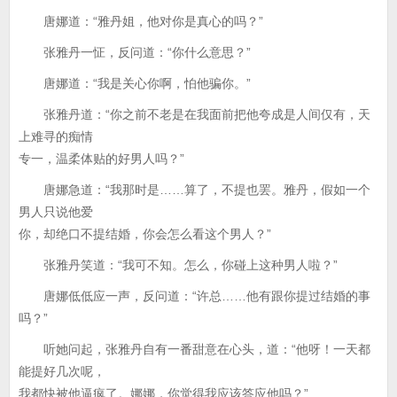
唐娜道：“雅丹姐，他对你是真心的吗？”
张雅丹一怔，反问道：“你什么意思？”
唐娜道：“我是关心你啊，怕他骗你。”
张雅丹道：“你之前不老是在我面前把他夸成是人间仅有，天
上难寻的痴情
专一，温柔体贴的好男人吗？”
唐娜急道：“我那时是……算了，不提也罢。雅丹，假如一个
男人只说他爱
你，却绝口不提结婚，你会怎么看这个男人？”
张雅丹笑道：“我可不知。怎么，你碰上这种男人啦？”
唐娜低低应一声，反问道：“许总……他有跟你提过结婚的事
吗？”
听她问起，张雅丹自有一番甜意在心头，道：“他呀！一天都
能提好几次呢，
我都快被他逼疯了。娜娜，你觉得我应该答应他吗？”