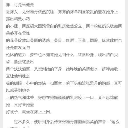
痛，可是当他走
近床头，见张雅丹依然沉睡，簿簿的床单稍显凌乱的盖在她身上，
露出精致小巧
的小腿，两座硕大圆滚雪白的乳房傲然耸立，两个粉红奶头犹如两
朵盛开在雪峰
的花朵绽放出美丽的诱惑；美目，红唇，玉鼻，圆脸，纵然此时也
还是散发无与
伦比的魅力，梦中也不知道她见到什么，红唇轻撇，现出洁白贝
齿，脸蛋绽放出
两个浅浅酒窝，又想到她的下身，她昨晚的柔情似水，娇啼如歌，
直让他销魂之
极的媚眼，心中的烦恼一扫而空，俯下头贴近张雅丹的胸部，直可
以感受到她身
上的热气和体香，好想在她颤巍巍的乳房咬上一口，又不忍惊醒
她，只好替她盖
好被子，就坐在床上上网。
过不多久，便听到身后传来张雅丹慵懒而温柔的声音：“这么