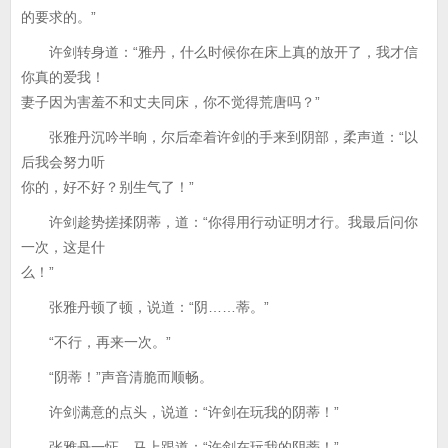
的要求的。”
许剑转身道：“雅丹，什么时候你在床上真的放开了，我才信
你真的爱我！
妻子因为害羞不和丈夫同床，你不觉得荒唐吗？”
张雅丹沉吟半晌，尔后牵着许剑的手来到阴部，柔声道：“以
后我会努力听
你的，好不好？别生气了！”
许剑趁势搓揉阴蒂，道：“你得用行动证明才行。我最后问你
一次，这是什
么！”
张雅丹顿了顿，说道：“阴……蒂。”
“不行，再来一次。”
“阴蒂！”声音清脆而顺畅。
许剑满意的点头，说道：“许剑在玩我的阴蒂！”
张雅丹一怔，马上跟道：“许剑在玩我的阴蒂！”