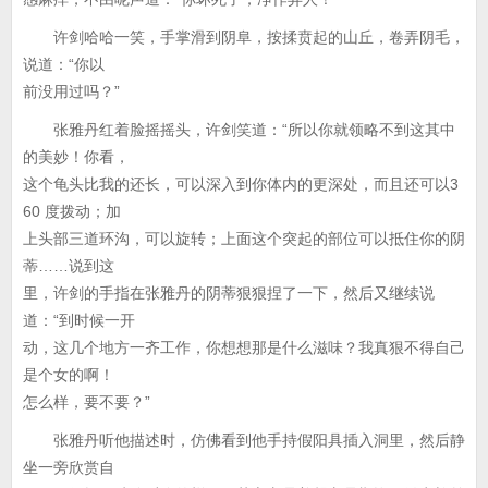
许剑哈哈一笑，手掌滑到阴阜，按揉贲起的山丘，卷弄阴毛，
说道：“你以
前没用过吗？”
张雅丹红着脸摇摇头，许剑笑道：“所以你就领略不到这其中
的美妙！你看，
这个龟头比我的还长，可以深入到你体内的更深处，而且还可以3
60 度拨动；加
上头部三道环沟，可以旋转；上面这个突起的部位可以抵住你的阴
蒂……说到这
里，许剑的手指在张雅丹的阴蒂狠狠捏了一下，然后又继续说
道：“到时候一开
动，这几个地方一齐工作，你想想那是什么滋味？我真狠不得自己
是个女的啊！
怎么样，要不要？”
张雅丹听他描述时，仿佛看到他手持假阳具插入洞里，然后静
坐一旁欣赏自