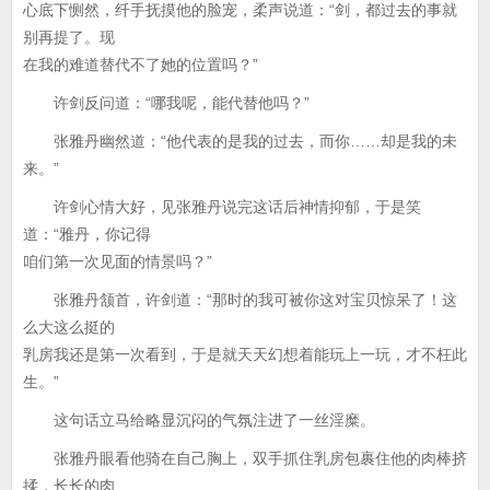
心底下恻然，纤手抚摸他的脸宠，柔声说道：“剑，都过去的事就
别再提了。现
在我的难道替代不了她的位置吗？”
许剑反问道：“哪我呢，能代替他吗？”
张雅丹幽然道：“他代表的是我的过去，而你……却是我的未
来。”
许剑心情大好，见张雅丹说完这话后神情抑郁，于是笑
道：“雅丹，你记得
咱们第一次见面的情景吗？”
张雅丹颔首，许剑道：“那时的我可被你这对宝贝惊呆了！这
么大这么挺的
乳房我还是第一次看到，于是就天天幻想着能玩上一玩，才不枉此
生。”
这句话立马给略显沉闷的气氛注进了一丝淫糜。
张雅丹眼看他骑在自己胸上，双手抓住乳房包裹住他的肉棒挤
揉，长长的肉