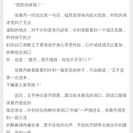
“我想你操我！”
张雅丹一经说出第一句话，猛然觉得体内欲火勃发，对性的渴
求竟到了无法
遏制的地步，对于许剑是有问必答，许剑亲眼看到一个端庄高雅，
矜持保守的少
妇在自己调教之下逐渐放开身心享受性欲，心中成就感无以复加，
肉棒抵在洞口
外，说道：“雅丹，我不懂路，你也不开开门？”
张雅丹眯着眼看到许剑一脸坏笑的样子，不由嗔道：“又不是
第一次进来，
干嘛要人家带路？”
说完，玉手伸出拨开阴唇，露出欲水横流的洞口，阴道口随着
张雅丹急促的
喘息张合，许剑扶住肉棒对准洞口“扑哧”一声捅进去，张雅丹感受
到一股久违
的酥麻感伟遍全身，禁不住低吟出声，手也松开阴蒂去抱住许剑腰
部，许剑一插