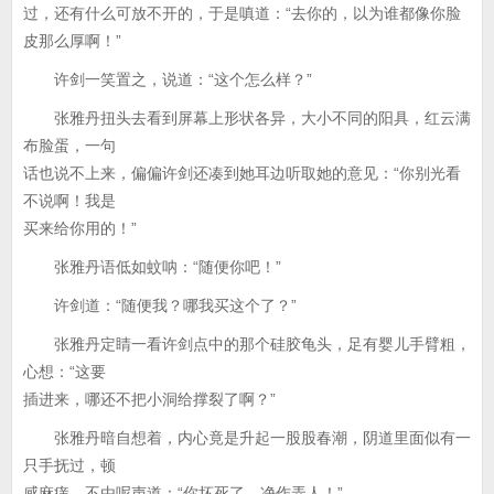
过，还有什么可放不开的，于是嗔道：“去你的，以为谁都像你脸
皮那么厚啊！”
许剑一笑置之，说道：“这个怎么样？”
张雅丹扭头去看到屏幕上形状各异，大小不同的阳具，红云满
布脸蛋，一句
话也说不上来，偏偏许剑还凑到她耳边听取她的意见：“你别光看
不说啊！我是
买来给你用的！”
张雅丹语低如蚊呐：“随便你吧！”
许剑道：“随便我？哪我买这个了？”
张雅丹定睛一看许剑点中的那个硅胶龟头，足有婴儿手臂粗，
心想：“这要
插进来，哪还不把小洞给撑裂了啊？”
张雅丹暗自想着，内心竟是升起一股股春潮，阴道里面似有一
只手抚过，顿
感麻痒，不由呢声道：“你坏死了，净作弄人！”