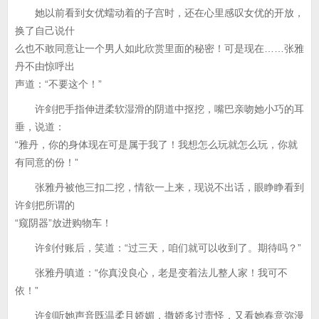
她以前看到女优蠕动着的子宫时，还在心里感叹女优的开放，
换了自己说什
么也不敢同意让一个男人如此欣赏里面的秘密！可是现在……张雅
丹不由惊呼出
声道：“不要这个！”
许剑把手指伸进柔软湿滑的阴道中抠挖，嘴巴亲吻她小巧的耳
垂，说道：
“雅丹，你的身体现在可是属于我了！我想怎么玩就怎么玩，你就
有同意的份！”
张雅丹被他三扣二挖，情欲一上来，现说不出话，眼睁睁看到
许剑把所谓的
“窥阴器”放进购物车！
许剑付账后，笑道：“过三天，咱们就可以收到了。期待吗？”
张雅丹嗔道：“你真没良心，老是变着法儿整人家！我可不
依！”
许剑听她声音既温柔且娇媚，撒娇多过责怪，又看她春意弥漫