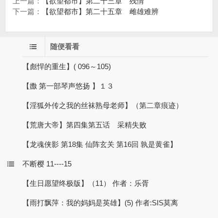
上一篇：
【欲望都市】第二十三章 残情
下一篇：
【欲望都市】第二十五章 雌雄难辨
随便看看
【彪悍的重生】( 096～105)
【嫐 第一部琴声悠扬 】１３
【淫狐外传之我的丝袜熟母老师】（第二章痕迹）
【荒唐大帝】第四集第五话 采精失败
【龙魂侠影 第18集 仙阵玄关 第16回 孰是黄雀】
不断樱 11----15
【生日愿望终极版】（11） 作者：乐胥
【雨打飘萍：我的妈妈是英雄】(5) 作者:SIS莫离