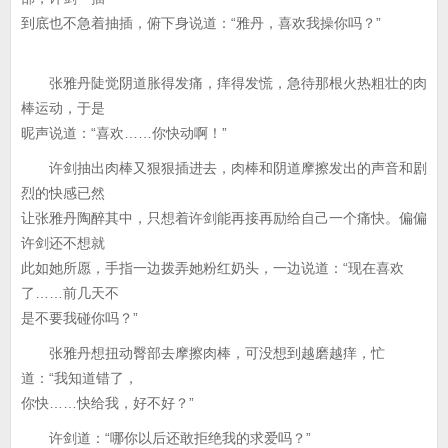
到底也不急着抽插，俯下身说道：“雅丹，喜欢我操你吗？”
张雅丹陡觉阴道胀得发痛，痒得发慌，急待那根火热粗壮的肉
棒运动，于是
昵声说道：“喜欢……你快动啊！”
许剑抽出肉棒又狠狠插进去，肉棒和阴道摩擦发出的声音和剧
烈的快感已然
让张雅丹陶醉其中，只想着许剑能再接再励给自己一个痛快。偏偏
许剑还不想就
此如她所愿，手指一边拨弄她粉红奶头，一边说道：“现在喜欢
了……前几天不
是不要我碰你吗？”
张雅丹想扭动臀部去摩擦肉棒，可没想到越磨越痒，忙
道：“我知道错了，
你快……快给我，好不好？”
许剑道：“哪你以后还敢拒绝我的求爱吗？”