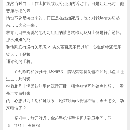
显然当时自己工作太忙以致没将姐姐的话记牢。可是姐姐死时，他
悲痛欲绝的表
情也不像是装出来的，而正是在姐姐死后，他才对我热情热切起
来……这么一来，
林青云口中所说的他将对姐姐的情意转移到我身上倒是符合逻辑。
那么姐姐的死
和他到底有没有关系呢？”洪文丽百思不得其解，心道解铃还需系
铃人，于是拨
通许剑的手机。
许剑昨晚和张雅丹几经缠绵，情话絮絮叨叨也不知到几点才睡
过去，此时犹
抱着雅丹丰满柔软的胴体沉睡正酣，猛地被悦耳的铃声吵醒，一看
是洪文丽打来
的，心想以前主动和她联系，她都对自己爱理不理，今天怎么主动
来电话了？
疑问中，放开雅丹，拿起手机轻手轻脚进到卫生间，问
道：“丽姐，有何指