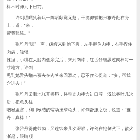
棒不时伸到下巴前。
许剑嘿嘿笑着玩一阵后颇觉无趣，干脆仰躺把张雅丹翻在身
上，道：“来，
帮我舔舔。”
张雅丹“嗯”一声，缓缓来到他下腹，左手握住肉棒，右手捏住
肉袋，轻轻
揉捏，小嘴在大腿内侧亲完后，来到肉棒，红舌仔细舔过肉棒每一
寸地方，许剑
见到她舌头翻来覆去在肉茎来回滑动，忍不住催促道：“快，帮我
含进去！”
张雅丹柔顺地张开樱唇，将整支肉棒含进口腔，浅浅吞吐几次
后，把龟头往
咽喉里塞，利用喉结的蠕动按摩龟头，许剑舒服之极，说道：“雅
丹，真棒！”
张雅丹得他鼓励，又连续来几次深喉，许剑在她刺激下，欲火
渐起，眼睛顺