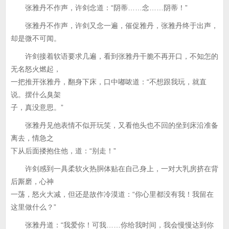
张雅丹不作声，许剑念道：“阴蒂……念……阴蒂！”
张雅丹不作声，许剑又念一遍，催促雅丹，张雅丹终于出声，
却是微不可闻。
许剑接着软语要求几遍，看到张雅丹干脆不再开口，不知怎的
无名怒火燃起，
一把推开张雅丹，翻身下床，口中嘟哝道：“不想跟我玩，就直
说。摆什么臭架
子，真没意思。”
张雅丹见他表情不似开玩笑，又看他头也不回的坐到床沿准备
离去，情急之
下从后面搂抱住他，道：“别走！”
许剑感到一具柔软火热胴体贴在自己身上，一对大乳房挤在背
后厮磨，心神
一荡，怒火大减，但还是故作冷漠道：“你心里都没有我！我留在
这里做什么？”
张雅丹道：“我爱你！可我……你给我时间，我会慢慢达到你