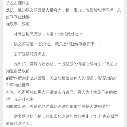
子左右翻腾去
反抗，谁知洪文丽竟是力量奇大，稍一用力，他竟然动弹不得，只
好乖乖任她绑
住双手，双腿。
林青云惊恐万状，叫道：“你想做什么？”
洪文丽笑道：“没什么，我只是想让你乖点而于。”
丢下这话转身离去。
走出门，笑脸方始收起，一股悲凉的情绪油然而生：“现在才
知道自己以前
的所作所为多么的荒唐，怎么能相信这种人的话呢，俗话说的好，
宁可相信世界
有鬼，也不可相信男人的话确实有道理。男人为了满足下身的欲
望，真是什么事
都能做出来。可是他刚才说到许剑和姐姐的事是否属实呢？”
洪文丽收拾心情，仔细回忆许剑的言行举止：“姐姐也在我面
前提过这个人，