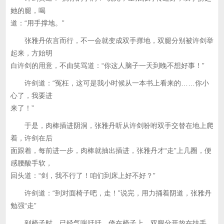
她的腿，喝
道：“用手撑地。”
张雅丹依言而行，不一会就变成双手撑地，双腿分别被许剑举
起来，方始明
白许剑的用意，不由笑骂道：“你这人脑子一天到晚不想好事！”
许剑道：“冤枉，这可是我小时候从一本书上看来的……你小
心了，我要进
来了！”
于是，肉棒插进阴洞，张雅丹听从许剑吩咐双手交替在地上爬
着，许剑在后
面跟着，每前进一步，肉棒就抽出插进，张雅丹才“走”上几圈，便
感腰酸手软，
回头道：“剑，我不行了！咱们到床上好不好？”
许剑道：“到对面椅子吧，走！”说完，用力捅着阴道，张雅丹
勉强“走”
到椅子时，已经气喘吁吁，倚在椅子上，双腿分开放在扶手