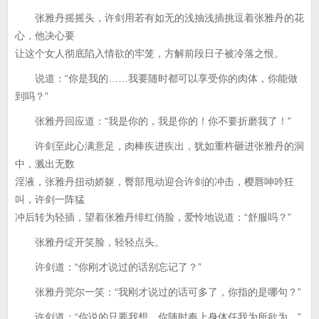
张雅丹摇摇头，许剑用若有如无的浅抽浅插挑逗着张雅丹的花
心，他决心要
让这个女人彻底陷入情欲的牢笼，方解前段日子被冷落之恨。
说道：“你是我的……我要随时都可以享受你的肉体，你能做
到吗？”
张雅丹回应道：“我是你的，我是你的！你不要折磨我了！”
许剑至此心满意足，肉棒疾进疾出，犹如重杵砸进张雅丹的洞
中，溅出无数
淫液，张雅丹扭动娇躯，臀部甩动迎合许剑的冲击，樱唇呻吟狂
叫，许剑一阵猛
冲后转为轻插，望着张雅丹绯红俏脸，爱怜地说道：“舒服吗？”
张雅丹绽开笑脸，轻轻点头。
许剑道：“你刚才说过的话别忘记了？”
张雅丹莞尔一笑：“我刚才说过的话可多了，你指的是哪句？”
许剑道：“你说的只要我想，你随时奉上身体任我为所欲为。”