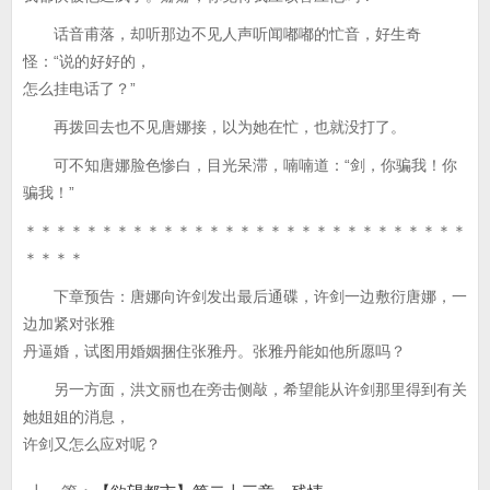
话音甫落，却听那边不见人声听闻嘟嘟的忙音，好生奇
怪：“说的好好的，
怎么挂电话了？”
再拨回去也不见唐娜接，以为她在忙，也就没打了。
可不知唐娜脸色惨白，目光呆滞，喃喃道：“剑，你骗我！你
骗我！”
＊＊＊＊＊＊＊＊＊＊＊＊＊＊＊＊＊＊＊＊＊＊＊＊＊＊＊＊＊
＊＊＊＊
下章预告：唐娜向许剑发出最后通碟，许剑一边敷衍唐娜，一
边加紧对张雅
丹逼婚，试图用婚姻捆住张雅丹。张雅丹能如他所愿吗？
另一方面，洪文丽也在旁击侧敲，希望能从许剑那里得到有关
她姐姐的消息，
许剑又怎么应对呢？