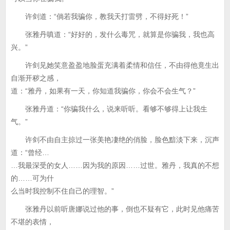
许剑道：“倘若我骗你，教我天打雷劈，不得好死！”
张雅丹嗔道：“好好的，发什么毒咒，就算是你骗我，我也高
兴。”
许剑见她笑意盈盈地脸蛋充满着柔情和信任，不由得他竟生出
自渐开秽之感，
道：“雅丹，如果有一天，你知道我骗你，你会不会生气？”
张雅丹道：“你骗我什么，说来听听。看够不够得上让我生
气。”
许剑不由自主掠过一张美艳凄绝的俏脸，脸色黯淡下来，沉声
道：“曾经…
…我最深受的女人……因为我的原因……过世。雅丹，我真的不想
的……可为什
么当时我控制不住自己的理智。”
张雅丹以前听唐娜说过他的事，倒也不疑有它，此时见他痛苦
不堪的表情，