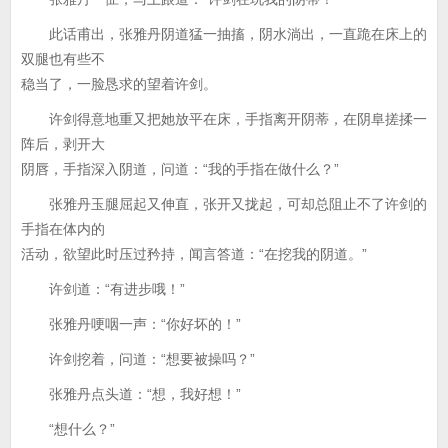
此话甫出，张雅丹阴道猛一抽搐，阴水淌出，一直跪在床上的
双腿也有些不
稳当了，一脸恳求的望着许剑。
许剑得意地重又把她放平在床，手指离开阴蒂，在阴阜搓揉一
阵后，剥开大
阴唇，手指深入阴道，问道：“我的手指在做什么？”
张雅丹玉腿屈起又伸直，张开又拢起，可却总阻止不了许剑的
手指在体内的
活动，欲望此时压过矜持，闻言答道：“在挖我的阴道。”
许剑道：“有进步哦！”
张雅丹哽咽一声：“你好坏的！”
许剑挖着，问道：“想要被操吗？”
张雅丹点头道：“想，我好想！”
“想什么？”