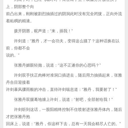
上，阴部整个向
前凸出来，刚刚被剧烈抽插过的阴洞此时没有完全闭拢，正向外流
着粘稠的精液。
拨开阴唇，昵声道：“来，插我！”
许剑道：“雅丹，才一会功夫，变得这么骚了？这种话换在以
前，你都不会
说的。”
张雅丹媚眼轻抛，说道：“这不正遂你的心思吗？”
许剑双手扶正肉棒对准洞口插进去，随后用力抽插起来，张雅
丹合目迎接着
许剑暴风骤雨般的冲击，直待许剑喘息道：“雅丹，我要射了！”
张雅丹双腿蓦地缠上许剑，说道：“射吧，全部射给我！”
许剑听到这话，一股阳精终控制不住喷射进张雅丹体内，随后
才把张雅丹抱
回床上，说道：“雅丹，你这样下去，总有一天我会精尽人亡的。”