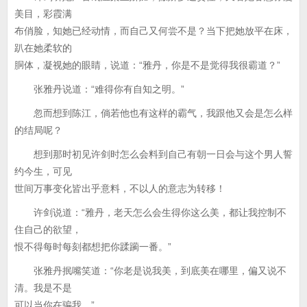
美目，彩霞满
布俏脸，知她已经动情，而自己又何尝不是？当下把她放平在床，
趴在她柔软的
胴体，凝视她的眼睛，说道：“雅丹，你是不是觉得我很霸道？”
张雅丹说道：“难得你有自知之明。”
忽而想到陈江，倘若他也有这样的霸气，我跟他又会是怎么样
的结局呢？
想到那时初见许剑时怎么会料到自己有朝一日会与这个男人誓
约今生，可见
世间万事变化皆出乎意料，不以人的意志为转移！
许剑说道：“雅丹，老天怎么会生得你这么美，都让我控制不
住自己的欲望，
恨不得每时每刻都想把你蹂躏一番。”
张雅丹抿嘴笑道：“你老是说我美，到底美在哪里，偏又说不
清。我是不是
可以当你在骗我。”