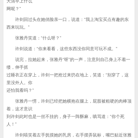
大清早上什么
网呢？”
许剑回过头在她俏脸亲一口，说道：“我上淘宝买点有趣的东
西来玩玩。”
张雅丹笑道：“什么呀？”
许剑说道：“你来看看，这些东西没你同意可玩不成。”
说完，拉她起来，张雅丹“呀”的一声，注意到自己身上不着一
缕，伸手抓
过睡衣正在穿上，许剑一把抢过来扔在地上，笑道：“别穿了，这
里没外人。你
还怕我看吗？”
张雅丹一愣，许剑已经把她横抱在腿上，屁股被粗硬的肉棒顶
着，这才意识
到许剑此时也是一丝不挂的，身子一阵酥麻，嗔骂道：“你个死
人！”
许剑嘻笑着左手抚摸她的乳房，右手摆弄鼠标，嘴巴贴近张雅