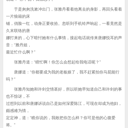
于是匆匆洗漱冲出门，张雅丹看着他离去的身影，再回头看着
一片狼籍的床
铺，俏脸一红，动身正要收拾。忽听到手机铃声响起，一看竟然是
久末联络的唐
娜打来的，心下暗忖她有什么事情，接起电话就传来唐娜悦耳的声
音：“雅丹姐，
最近忙什么啊？”
张雅丹道：“瞎忙啊！你怎么会想起给我电话呢？”
唐娜道：“你都要成为我的老板娘了，我不赶紧拍你马屁能行
吗？”
张雅丹知她和许剑交情甚好，所以听她早知道自己和许剑的事
也不惊讶，不
过想到以前和唐娜诉说自己是如何深爱陈江，可现在却成为他妇，
颇感难为情，
定定神，道：“瞧你说的，我敢把你怎么样？你可是他的心腹爱
将。”