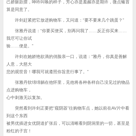
己娇躯款摆，呻吟叫唤的样子，芳心亦是羞赧亦是期许，微点螓首
算是同意了。
许剑赶紧把它放进购物车，又问道：“要不要来几个跳蛋？”
张雅丹说道：“你要买便买，别再问我了……反正你买来……
我尽可让你试
验……便是。”
许剑在她娇艳欲滴的俏脸亲一口，说道：“雅丹，你真是善解
人意，大慈大
悲的观世音！哪我可就遵照你旨意行事了。”
张雅丹软绵绵躺在他怀里，见他将各种各样自己没见过的物品
点进购物车，
心中刺激无以复加。
突然看到许剑正要把“窥阴器”往购物车点，她以前在AV片中看
到这个东西
被男优插进女优阴道扩张后，可以清晰看到阴洞里的一切，甚至是
粉红的子宫！