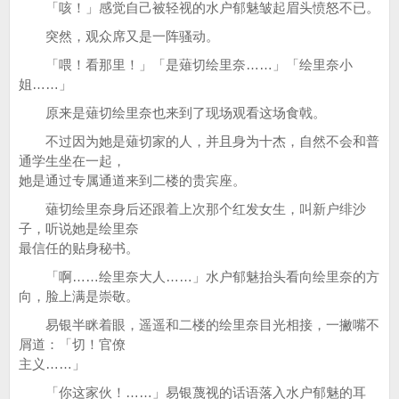
「咳！」感觉自己被轻视的水户郁魅皱起眉头愤怒不已。
突然，观众席又是一阵骚动。
「喂！看那里！」「是薙切绘里奈……」「绘里奈小
姐……」
原来是薙切绘里奈也来到了现场观看这场食戟。
不过因为她是薙切家的人，并且身为十杰，自然不会和普
通学生坐在一起，
她是通过专属通道来到二楼的贵宾座。
薙切绘里奈身后还跟着上次那个红发女生，叫新户绯沙
子，听说她是绘里奈
最信任的贴身秘书。
「啊……绘里奈大人……」水户郁魅抬头看向绘里奈的方
向，脸上满是崇敬。
易银半眯着眼，遥遥和二楼的绘里奈目光相接，一撇嘴不
屑道：「切！官僚
主义……」
「你这家伙！……」易银蔑视的话语落入水户郁魅的耳