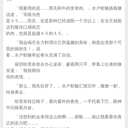
「我要用的是……黑毛和牛的里脊肉。」水户郁魅插着腰
说道，「等级当然
是Ａ５……而且，还是那种已经成熟一个月以上，在当天就能
达到最佳口感状态
的肉，也就是超越Ａ５的Ａ５。」
「我会竭尽全力料理出它所蕴藏的美味，彻底击溃那个可
恶的插班生！」说
着，水户郁魅举起拳头充满了自信。
薙切绘里奈坐在办公桌前，掺着两只手，带着上位者的微
笑道：「我很期待
你的表现。」
「那么，我先告辞了。」水户郁魅汇报完毕，微微一躬，
转身离去。
绘里奈转过椅子，看向窗外的夜色，一手托着下巴，眼神
中闪烁着兴奋。
「没想到机会来得这么快啊……易银……就让我看看你真
正的实力吧……」