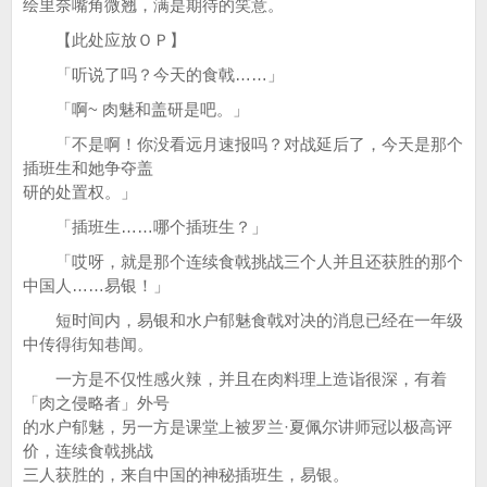
绘里奈嘴角微翘，满是期待的笑意。
【此处应放ＯＰ】
「听说了吗？今天的食戟……」
「啊~ 肉魅和盖研是吧。」
「不是啊！你没看远月速报吗？对战延后了，今天是那个
插班生和她争夺盖
研的处置权。」
「插班生……哪个插班生？」
「哎呀，就是那个连续食戟挑战三个人并且还获胜的那个
中国人……易银！」
短时间内，易银和水户郁魅食戟对决的消息已经在一年级
中传得街知巷闻。
一方是不仅性感火辣，并且在肉料理上造诣很深，有着
「肉之侵略者」外号
的水户郁魅，另一方是课堂上被罗兰·夏佩尔讲师冠以极高评
价，连续食戟挑战
三人获胜的，来自中国的神秘插班生，易银。