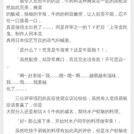
「最令人意想不到的是，牛肉和这种腌菜在一起的搭配居
然如此完美，腌菜
的酸咸，辣椒的辛辣，牛肉的鲜甜嫩滑，让人欲罢不能，忍不
住一口接着一口，
真是做得太出色了……」同是评审之一的ＴＶ栏目「上等贪吃
鬼」制作人冈本克
典用日本综艺节目的语气叫喊着。
「是什么？！究竟是牛颈脊？还是牛面颊？！」
「虽然黏滑，却异常爽口，而且完全没有筋！不可思议~
」
「啊~ 好美味~ 我……嗯~ 嗯~ 啊……越嚼越有滋味，
我……我……我要融
化了……」
三位评审强烈的反应使观众议论纷纷，虽然有人觉得易银
应该要赢了，但是
大部分人还是相信Ａ５牛肉的威名，期待水户郁魅的料理。
「好~ 那么接下来，开始对水户同学的料理做审查！」
虽然吃惊于易银的料理有如此高的评价，但是水户郁魅依