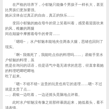
在严格的培养下，小郁魅只能像个男孩子一样长大，甚至
比男孩们更加要强。
她从没体会过真正的自由，真正的快乐……
变回小郁魅的她在母牛的背上笑着叫着，感受着迎面吹来
的风，稚嫩的两腿
间在颠簸中摩擦着母牛的脊背……
「嗯唔~ 」水户郁魅本能地夹住两条大腿，思绪也回到了
现实。
「啊~ 我饿死了，我能吃点你的料理吗……」易银手里水
户郁魅的料理，虽
然是在询问的话语，但是语气中毫无请求的意思，径直拿着她
的料理吧唧吧唧地
吃了起来。
「嗯~ 不错不错~ 这贵的玩意也有它的道理……嗯~ 不过
就是太贵了点…
…」易银一边吃着，一边还摇头晃脑地点评着。
此时水户郁魅没有像之前那样暴跳起来，她低着头，看不
清表情。