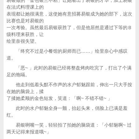
易银做的「金包银三不粘」让她看出了易银的才华，加上易银
在法式料理课上的
表现都让她很满意，这使她有意招募易银成为她的部下，这次
比赛也是对易银的
一次考验。虽然最后易银获胜了，但是他居然是通过下等的Ｂ
级料理来获胜，让
绘里奈很失望。
「终究不过是小餐馆的厨师而已……」绘里奈心中感叹
道。
「恶~ 」此时的易银已经将整盘烤肉吃完了，打出了个满
足的饱嗝。
他走到低着头默不作声的水户郁魅跟前，伸出一只大手按
在她的脑袋上，揉
了揉她柔顺的金色短发，笑道：「啊~ 不错不错~ 」
此时的水户郁魅全身一颤，抬起头来，俏脸上已满是羞
红。
易银咧嘴一笑，轻轻拍了拍她的脑袋道：「小郁魅啊~ 过
两天记得来报道哦~」