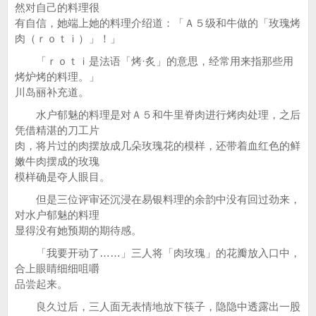
然对自己的料理很
有自信，她端上她的料理介绍道：「Ａ５级和牛做的「玫瑰烤
肉（ｒｏｔｉ）」！」
「ｒｏｔｉ是法语「烤·炙」的意思，经常用来指那些用
烤炉烤的料理。」
川岛丽补充道。
水户郁魅的料理是对Ａ５和牛里脊肉进行烤肉处理，之后
凭借精湛的刀工片
肉，将片过的肉摆放成几朵玫瑰花的模样，还带着血红色的鲜
嫩牛肉摆成的玫瑰
模样确是夺人眼目。
但是三位评审还沉浸在易银料理的余韵中没有回过劲来，
对水户郁魅的料理
显得没有她预期的期待感。
「我要开动了……」三人将「肉玫瑰」的花瓣放入口中，
合上眼睛细细咀嚼
品尝起来。
良久过后，三人面无表情地放下筷子，隐隐中透露出一股