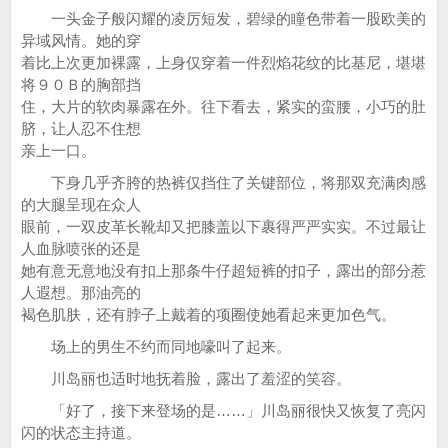
一头金子般闪耀的凌厉短发，碧绿的瞳色带着一股欧美的
异域风情。她的穿
着比上次更加裸露，上身仅穿着一件烈焰花纹的比基尼，堪堪
将９０Ｂ的胸部挡
住，大片的软肉暴露在外。往下看去，紧实的蛮腰，小巧的肚
脐，让人忍不住想
亲上一口。
下身几乎齐胯的热裤仅挡住了关键部位，将那双充满肉感
的大腿呈现在众人
眼前，一双皮革长靴却又把膝盖以下裹得严严实实。不过最让
人血脉喷张的还是
她有意无意地没有扣上那条牛仔超短裤的扣子，露出的部分惹
人遐想。那油亮的
褐色肌肤，还有脖子上戴着的项圈使她看起来更加色气。
场上的男生不约而同地嚎叫了起来。
川岛丽也适时地抚着脸，露出了羞涩的笑容。
「好了，接下来登场的是……」川岛丽很快又恢复了亮闪
闪的状态主持道。