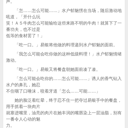
声。
「怎……怎么可能……」水户郁魅愣在当场，随后激动地
吼道，「开什么玩
笑！Ａ５牛肉怎么可能输给这些来路不明的牛肉！就算下了一
番功夫，也不过是
低等的食材罢了！」
「吃一口。」易银将他做的料理递到水户郁魅的面前。
「我怎么可能会吃你做的这种低级料理！」水户郁魅情绪
激动。
「吃一口。」易银又将餐盘朝她面前凑了凑。
「怎么可能会吃你的……怎么可能……」诱人的香气钻入
水户的鼻孔，她忍
不住咽了口唾沫，咬着牙道「怎么……可能……」
她的脸泛着红晕，终于忍不住一把夺过易银手中的餐盘，
用手抓着一块肉片
就塞进嘴里，油亮的肉片在她丰润的嘴唇染上一层油脂，别有
一番令人心动的魅
力。