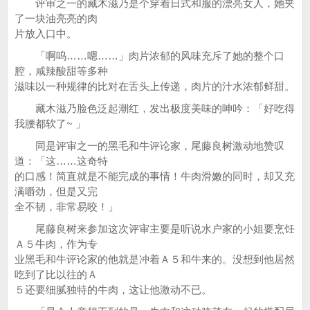
评审之一的藏木滋乃是个穿着日式和服的漂亮女人，她夹
了一块油亮亮的肉
片放入口中。
「啊呜……嗯……」肉片浓郁的风味充斥了她的整个口
腔，咸辣酸甜等多种
滋味以一种规律的比对在舌头上传递，肉片的汁水浓郁鲜甜。
藏木滋乃脸色泛起潮红，发出极度美味的呻吟：「好吃得
我腰都软了~ 」
同是评审之一的黑毛和牛评论家，尾藤良树激动地赞叹
道：「这……这奇特
的口感！简直就是不能完成的事情！牛肉滑嫩的同时，却又充
满嚼劲，但是又完
全不韧，非常易咬！」
尾藤良树来参加这次评审主要是听说水户家的小姐要烹饪
Ａ５牛肉，作为专
业黑毛和牛评论家的他就是冲着Ａ５和牛来的。没想到他居然
吃到了比以往的Ａ
５还要细腻独特的牛肉，这让他激动不已。