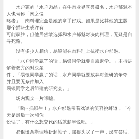
水户家的「水户肉品」在牛肉业界享誉盛名，水户郁魅本
人也号称「肉之侵
略者」，肉料理完全是她的拿手好戏。如果是比其他的主题，
那个插班生或许有
可能获胜，但他居然敢选择和水户郁魅对决肉料理，无疑是自
寻死路。
没有多少人相信，易银能在肉料理上抗衡水户郁魅。
「水户同学赢了的话，易银同学就要自愿退学。」主持讲
解着双方的对决条
件，「易银同学赢了的话，水户同学就要放弃对盖研的争夺，
并且要无条件加入
易银同学之后组建的研究会。」
场内观众一片唏嘘。
「哟~ 插班生！」水户郁魅带着戏谑的笑容挑衅道，「今
天是最后一次和你
说话了，有什么想交代的话就趁早说吧。」
易银慢条斯理地折起袖子，摇摇头叹了一声，没有答话。