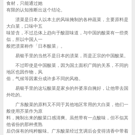
食材，只能通过她
有限的认知推断出这个结论。
渍菜是日本人以本土的风味腌制的各种蔬菜，主要原料是
大白菜，口味中五
味皆含，不过总体上趋向于酸甜味道，与中国的酸菜有一些类
似，所以中国人一
般把渍菜称作「日本酸菜」。
易银手里的当然不是日本的渍菜，而是正宗的中国酸菜。
不过即使是中国酸菜，因为国土面积广阔的关系，不同的
地区也因作物，风
俗，气候等因素分成许多不同的风格。
易银手里的这坛酸菜是家乡的外婆亲自腌好，让他带去国
外吃的。
广东酸菜的原料又不同于其他地区常用的大白菜，他们一
般使用芥菜作为原
料，腌制出来的酸菜口感清爽。虽然带有一点酸味，但不似其
他省份的那种煮熟
后仍保有的纯粹酸味。广东酸菜经过烹调后会变得清香中带着