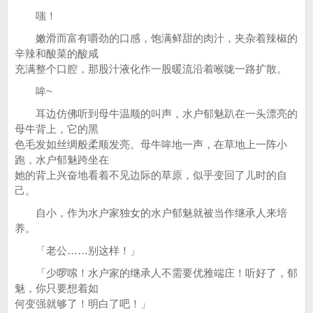
嗤！
嫩滑而富有嚼劲的口感，饱满鲜甜的肉汁，夹杂着辣椒的
辛辣和酸菜的酸咸
充满整个口腔，那股汁液化作一股暖流沿着喉咙一路扩散。
哞~
耳边仿佛听到母牛温顺的叫声，水户郁魅趴在一头漂亮的
母牛背上，它的黑
色毛发如丝绸般柔顺发亮。母牛哞地一声，在草地上一阵小
跑，水户郁魅跨坐在
她的背上兴奋地看着不见边际的草原，似乎变回了儿时的自
己。
自小，作为水户家独女的水户郁魅就被当作继承人来培
养。
「老公……别这样！」
「少啰嗦！水户家的继承人不需要优雅端庄！听好了，郁
魅，你只要想着如
何变强就够了！明白了吧！」