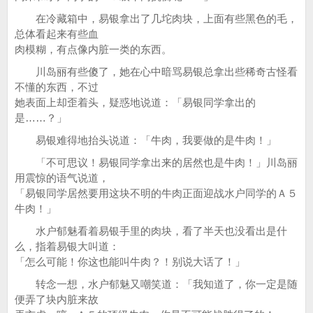
在冷藏箱中，易银拿出了几坨肉块，上面有些黑色的毛，
总体看起来有些血
肉模糊，有点像内脏一类的东西。
川岛丽有些傻了，她在心中暗骂易银总拿出些稀奇古怪看
不懂的东西，不过
她表面上却歪着头，疑惑地说道：「易银同学拿出的
是……？」
易银难得地抬头说道：「牛肉，我要做的是牛肉！」
「不可思议！易银同学拿出来的居然也是牛肉！」川岛丽
用震惊的语气说道，
「易银同学居然要用这块不明的牛肉正面迎战水户同学的Ａ５
牛肉！」
水户郁魅看着易银手里的肉块，看了半天也没看出是什
么，指着易银大叫道：
「怎么可能！你这也能叫牛肉？！别说大话了！」
转念一想，水户郁魅又嘲笑道：「我知道了，你一定是随
便弄了块内脏来故