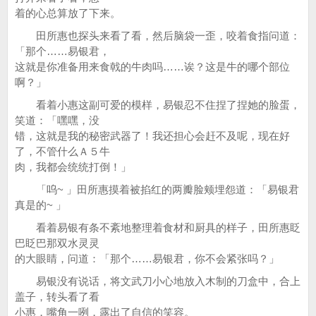
着的心总算放了下来。
田所惠也探头来看了看，然后脑袋一歪，咬着食指问道：
「那个……易银君，
这就是你准备用来食戟的牛肉吗……诶？这是牛的哪个部位
啊？」
看着小惠这副可爱的模样，易银忍不住捏了捏她的脸蛋，
笑道：「嘿嘿，没
错，这就是我的秘密武器了！我还担心会赶不及呢，现在好
了，不管什么Ａ５牛
肉，我都会统统打倒！」
「呜~ 」田所惠摸着被掐红的两瓣脸颊埋怨道：「易银君
真是的~ 」
看着易银有条不紊地整理着食材和厨具的样子，田所惠眨
巴眨巴那双水灵灵
的大眼睛，问道：「那个……易银君，你不会紧张吗？」
易银没有说话，将文武刀小心地放入木制的刀盒中，合上
盖子，转头看了看
小惠，嘴角一咧，露出了自信的笑容。