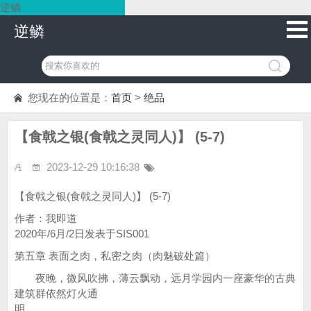
逆鳞
逆鳞
您现在的位置是：
首页
>
绝品
【食戟之银(食戟之灵同人)】 (5-7)
2023-12-29 10:16:38
【食戟之银(食戟之灵同人)】 (5-7)
作者：我即道
2020年/6月/2日发表于SIS001
第五章 表面之肉，私密之肉（肉魅破处篇）
夜晚，微风吹拂，薄云飘动，远月学园内一座豪华的古典
建筑群依然灯火通
明。