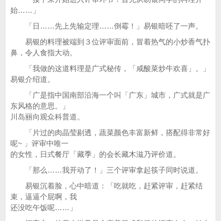
始……」
「日……先上先输定理……倒霉！」易银暗呸了一声。
易银的料理被端到３位评审面前，冒着热气的小炒香气扑
鼻，令人食指大动。
「我做的这道料理是广式秘传，「咸酸菜炒牛欢喜」。」
易银介绍道。
「广是指中国南部沿海一个叫「广东」城市，广式就是广
东风格的意思。」
川岛丽向观众科普道。
「片过的肉晶莹剔透，蔬菜颜色丰富新鲜，搭配得非常好
呢~ 」评审中唯一
的女性，日式餐厅「藏季」的会长藏木滋乃评价道。
「那么……我开动了！」三个评审拿起筷子同时说道。
易银沉着脸，心中暗道：「吃就吃，赶紧评审，赶紧结
束，逼逼个屁啊，我
还没吃午饭呢……」