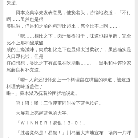
失望。
冈本克典率先发表意见，他挠着头，苦恼地说道：「不行
啊……虽然也是很
美味啦，但是和之前的料理比起来，完全比不上啊……」
「嗯……相比之下，肉汁显得很干，味道也很单调，完全
比不上那种酸咸酸
咸的上瘾滋味，肉质相比之下也显得太过柔软了，虽然确实是
入口即化啦，但是
仔细想想，类比之下有点像在吃脂肪……。」黑毛和牛评论家
尾藤良树补充道。
「嗯~ 人家还很怀念上一个料理留在嘴里的味道，被这道
料理的味道盖住了
啦~ 」藏木滋乃抚着脸困扰地说道。
噔！噔！噔！三位评审同时按下蓝色按钮。
大屏幕上亮起蓝色的大字。
「ＷＩＮＮＥＲ！易银！３- ０！」
「胜者竟然是！易银！」川岛丽大声地宣布，场内一片呼