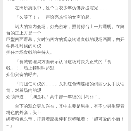
在田所惠眼中，这个白衣少年仿佛身披霞光……
「久等了！」一声嘹亮热情的女声响起。
诺大的室内会场，灯光密布，照射得台上一片通明。在舞
台的正上方是一个
巨型四面屏幕，实时为四方的观众转送食戟的现场画面，由开
学典礼时候的司仪
担任本场食戟的主持人。
「食戟管理局方面表示认可这场对决为正式的「食
戟」！」场上顿时响起观
众们兴奋的呼声。
「而担任司仪的……」头扎红色蝴蝶结的俏丽少女手执话
筒，对着场内的观
众萌声道，「则是我！高中部一年级的川岛丽！」
台下的观众更加兴奋，其中主要是男生，有不少男生穿着
粉色的外套，头上
绑着粉色头带，挥舞着应援棒和旗帜吼着：「超可爱的小丽！
~ 」