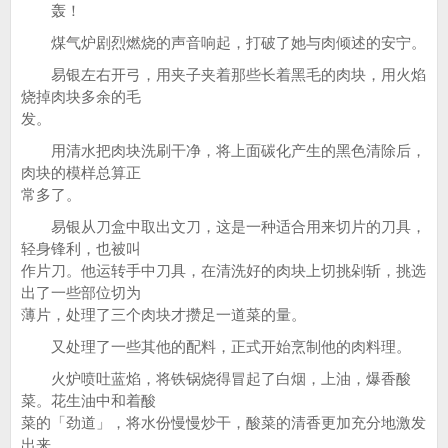
轰！
煤气炉剧烈燃烧的声音响起，打破了她与肉倾述的安宁。
易银左右开弓，用夹子夹着那些长着黑毛的肉块，用火焰
烧掉肉块多余的毛
发。
用清水把肉块洗刷干净，将上面碳化产生的黑色清除后，
肉块的模样总算正
常多了。
易银从刀盒中取出文刀，这是一种适合用来切片的刀具，
轻身锋利，也被叫
作片刀。他运转手中刀具，在清洗好的肉块上切挑剁斩，挑选
出了一些部位切为
薄片，处理了三个肉块才攒足一道菜的量。
又处理了一些其他的配料，正式开始烹制他的肉料理。
火炉喷吐蓝焰，将铁锅烧得冒起了白烟，上油，爆香酸
菜。花生油中和着酸
菜的「劲道」，将水份慢慢炒干，酸菜的清香更加充分地激发
出来。