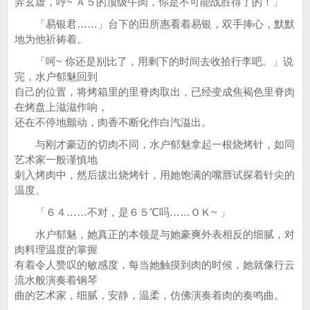
弄玄虚，哼~ Ａ５的顶级牛肉，你是不可能战胜得了的！」
「易银君……」台下的田所惠看着易银，双手捧心，默默
地为他祈祷着。
「呵~ 你还是别比了，用剩下的时间去收拾行李吧。」说
完，水户郁魅回到
自己的位置，将烤箱里的里脊肉取出，已经变成焦褐色里脊肉
在烤盘上滋滋作响，
还在不停地颤动，肉香不断化作白汽溢出。
与刚才豪迈的切肉不同，水户郁魅拿起一根烧烤针，如同
艺术家一般谨慎地
刺入烤肉中，然后拔出烧烤针，用她饱满的嘴唇试探着针尖的
温度。
「６４……不对，是６５℃吗……ＯＫ~ 」
水户郁魅，她真正的本领是与她豪爽外表相反的细腻，对
肉料理温度的掌握
有着令人赞叹的敏感度，每当她触摸到肉的时候，她就像行云
流水般演奏着钢琴
曲的艺术家，细腻，安静，温柔，仿佛演奏着肉的奏鸣曲。