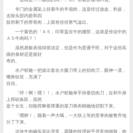
专门的金属架上挂着牛的半扇肉，这是经过放血，剥皮，
去除头部内脏和四
肢所剩下的带骨肉，上面有丝丝寒气溢出。
一个紫色的「Ａ５」印章盖在牛的腰部，这就是传说中的
Ａ５牛肉吗？！
虽然易银表现得很淡定，但是作为普通平民，对于这些高
级的食材还是挺好
奇的。
水户郁魅一把拔出套在大腿刀带上的切肉刀，眼神一凛，
嘴角轻笑，充满了
自信。
「哼！啊！嘿！！」水户郁魅单手持着切肉刀，在和牛身
上挥砍纵跃，虽然
是个女生，却能挥舞着厚重的菜刀将肉精确地切割下来。
「嘿咿！」随着一声大喝，一大块上等的里脊肉被整齐地
分了下来。
这块牛肉确实非比寻常，霜降的纹理超乎寻常地细致，肉