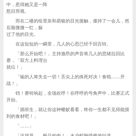
中，惹得她又是一阵
怒目而视。
而在二楼的绘里奈和易银的目光接触，僵持了一会儿，然
后脸微微一红，躲
过了他的目光。
在这短短的一瞬里，几人的心思已经千回百转。
「那么开始吧！」主持激昂的声音将几人的思绪拉回比
赛，「双方上料理台
就位！」
「输的人将失去一切！舌尖上的殊死对决！食戟……开
战！」
铛！赛铃响起，全场欢呼！在呼呼的号角声中，比赛正式
开始。
「插班生，就让你这种蝼蚁看看，终你一生都不见得能摸
到的食材吧！」
「……」
「这就是……极品的肉！」水户郁魅骄傲地叫道。