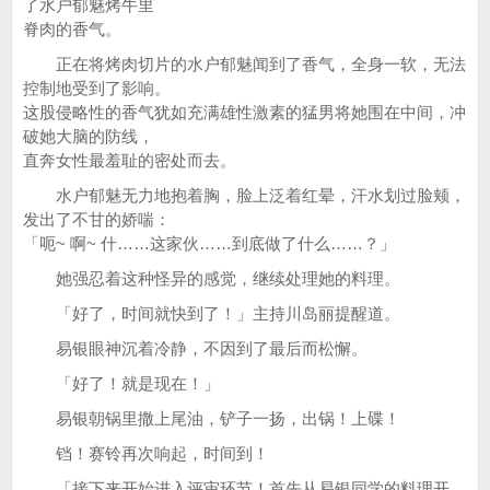
了水户郁魅烤牛里
脊肉的香气。
正在将烤肉切片的水户郁魅闻到了香气，全身一软，无法
控制地受到了影响。
这股侵略性的香气犹如充满雄性激素的猛男将她围在中间，冲
破她大脑的防线，
直奔女性最羞耻的密处而去。
水户郁魅无力地抱着胸，脸上泛着红晕，汗水划过脸颊，
发出了不甘的娇喘：
「呃~ 啊~ 什……这家伙……到底做了什么……？」
她强忍着这种怪异的感觉，继续处理她的料理。
「好了，时间就快到了！」主持川岛丽提醒道。
易银眼神沉着冷静，不因到了最后而松懈。
「好了！就是现在！」
易银朝锅里撒上尾油，铲子一扬，出锅！上碟！
铛！赛铃再次响起，时间到！
「接下来开始进入评审环节！首先从易银同学的料理开