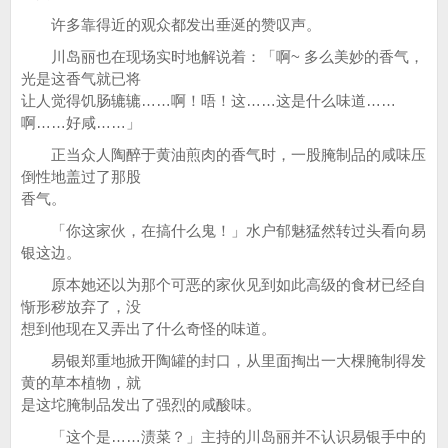
许多靠得近的观众都发出垂涎的赞叹声。
川岛丽也在现场实时地解说着：「啊~ 多么美妙的香气，
光是这香气就已将
让人觉得饥肠辘辘……啊！唔！这……这是什么味道……
啊……好咸……」
正当众人陶醉于黄油煎肉的香气时，一股腌制品的咸味压
倒性地盖过了那股
香气。
「你这家伙，在搞什么鬼！」水户郁魅猛然转过头看向易
银这边。
原本她还以为那个可恶的家伙见到如此高级的食材已经自
惭形秽放弃了，没
想到他现在又弄出了什么奇怪的味道。
易银郑重地掀开陶罐的封口，从里面掏出一大棵腌制得发
黄的草本植物，就
是这坨腌制品发出了强烈的咸酸味。
「这个是……渍菜？」主持的川岛丽并不认识易银手中的