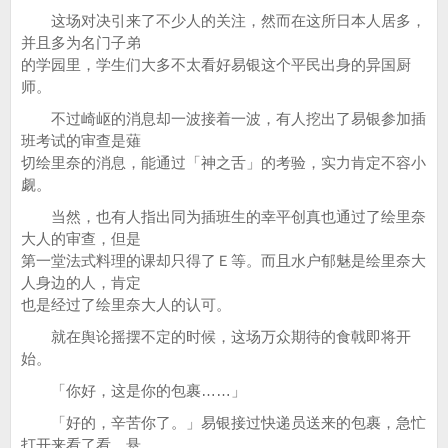
这场对决引来了不少人的关注，然而在这所日本人居多，
并且多为名门子弟
的学园里，学生们大多不太看好易银这个平民出身的异国厨
师。
不过崎岖的消息却一波接着一波，有人挖出了易银参加插
班考试的审查是薙
切绘里奈的消息，能通过「神之舌」的考验，实力肯定不容小
觑。
当然，也有人指出同为插班生的幸平创真也通过了绘里奈
大人的审查，但是
第一堂法式料理的课却只得了Ｅ等。而且水户郁魅是绘里奈大
人身边的人，肯定
也是经过了绘里奈大人的认可。
就在舆论摇摆不定的时候，这场万众期待的食戟即将开
始。
「你好，这是你的包裹……」
「好的，辛苦你了。」易银接过快递员送来的包裹，急忙
打开来看了看，悬