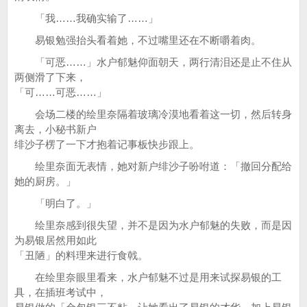
「我……我确实输了……」
易银勉强抬头看着她，不过嘴里还在不断嚼着肉。
「可恶……」水户郁魅仰面朝天，两行清泪还是止不住从
两侧滑了下来，
「可……可恶……」
会场二楼的绘里奈隔着玻璃冷漠地看着这一切，然后转身
离去，小秘书新户
绯沙子楞了一下才抱着记事板快步跟上。
绘里奈面无表情，她对新户绯沙子吩咐道：「撤回分配给
她的厨房。」
「明白了。」
绘里奈感到很失望，并不是因为水户郁魅的失败，而是因
为易银居然用如此
「丑陋」的料理来进行食戟。
在绘里奈眼里看来，水户郁魅不过是用来试探易银的工
具，在插班考试中，