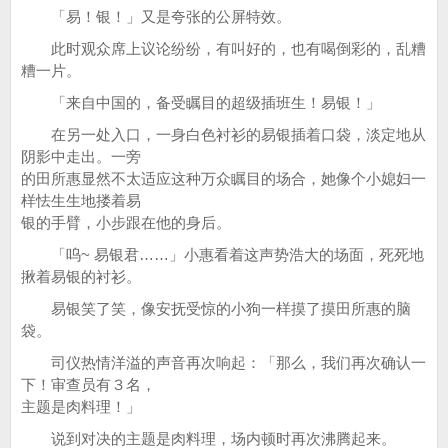
「易！银！」又是夸张的公屏特效。
此时观众席上议论纷纷，有叫好的，也有喝倒彩的，乱糟
糟一片。
「来自中国的，备受瞩目的超级插班生！易银！」
在另一处入口，一身白色衬衫的易银插着口袋，淡定地从
阴影中走出。一旁
的田所惠显然不太适应这种万众瞩目的场合，她像个小媳妇一
样怯生生地搂着易
银的手臂，小步跟在他的身后。
「呜~ 易银君……」小惠看着这声势浩大的场面，死死地
揪着易银的衬衫。
易银笑了笑，像安抚受惊的小狗一样摸了摸田所惠的脑
袋。
司仪热情洋溢的声音再次响起：「那么，我们再次确认一
下！审查员有３名，
主题是肉料理！」
说到对决的主题是肉料理，场内顿时再次沸腾起来。