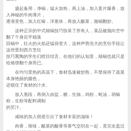
盛起备用，净锅，猛火加热，再上油，加入姜片爆香，放
入神秘的牛肉薄片，
逐渐变色，加入红椒，洋葱块，再放入酸菜，抛锅翻炒。
这种正宗的中式颠锅技巧惊呆了所有人，菜品被抛向空中
翻了个身后平稳落
回锅中，灶火的火焰还猛得变大，这种声势浩大的烹饪手段让
这些受到西方烹饪
技巧熏陶的学生们瞠目结舌。在他们的认知里，颠锅也就只是
给烙饼翻个身而已。
在均匀受热的高温下，食材迅速被炒熟，不禁保持了蔬菜
本身艳丽的颜色，
还锁住了食材的汁水。
放入葱段，再倒入由盐，糖，生抽，鸡粉，蚝油，胡椒
粉，生粉等配料调制
的芡汁。
咸味的加入彻底引出了食材丰富的滋味！
肉香，辣味，酸菜的酸香等香气交织在一起，竟完全盖过