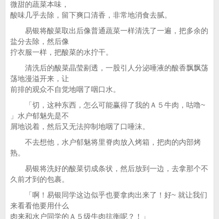
微甜的蔬菜本味，
酸味几乎去除，留下爽口清香，非常地消食去腻。
易银将酸菜取出后像普通蔬菜一样清洗了一遍，把多余的
盐分去除，然后像
拧衣服一样，把酸菜的水拧干。
清洗后的酸菜晶莹剔透，一股引人分泌唾液的酸香飘飘荡
荡地漫溢开来，让
前排的观众不自觉地咽了咽口水。
「切，这种东西，怎么可能赢得了我的Ａ５牛肉，咕噜~
」水户郁魅先是不
屑地说着，然后又无法抑制地咽了口唾沫。
不去想他，水户郁魅将里脊肉放入烤箱，把肉的内部烤
熟。
易银将洗好的酸菜切成条状，然后放到一边，去拿那个不
久前才到的包裹。
「啊！易银同学这边似乎也要拿肉出来了！好~ 就让我们
来看看他要用什么
肉来和水户同学的Ａ５级牛肉抗衡呢？！」