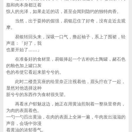
脂和肉本身都泛着
惊人的光泽，如果走近的话，甚至会闻到隐约的独特肉香。
当然，出于耍帅的倔强，易银忍住了好奇，没有走近去观
摩。
易银转回头来，深吸一口气，撸起袖子，系上了围裙，轻
声道：「好了，我
也要开始了……」
在准备好的食材里，易银捧起一个古朴的土陶罐，赭石色
的釉色加上罐口灰
色的布使它看起来脏兮兮的。
此时二楼贵宾座的绘里奈正注视着他，眉头拧在了一起，
显然对他选择这种
脏兮兮的东西作为食材很失望。
再看水户郁魅这边，她正在用黄油煎制着一整块里脊肉，
为肉的表面着色。
一勺一勺舀出黄油，在肉的表面上全淋一遍，牛肉发出滋滋的
声音，会场中弥漫
着黄油的浓郁香气。