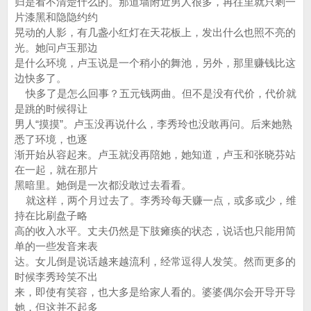
归是看不清楚什么的。那道墙附近男人很多，再往里就只剩一
片漆黑和隐隐约约
晃动的人影，有几盏小红灯在天花板上，发出什么也照不亮的
光。她问卢玉那边
是什么环境，卢玉说是一个稍小的舞池，另外，那里赚钱比这
边快多了。
快多了是怎么回事？五元钱两曲。但不是没有代价，代价就
是跳的时候得让
男人“摸摸”。卢玉没再说什么，李秀玲也没敢再问。后来她熟
悉了环境，也逐
渐开始从容起来。卢玉就没再陪她，她知道，卢玉和张晓芬站
在一起，就在那片
黑暗里。她倒是一次都没敢过去看看。
就这样，两个月过去了。李秀玲每天赚一点，或多或少，维
持在比刷盘子略
高的收入水平。丈夫仍然是下肢瘫痪的状态，说话也只能用简
单的一些发音来表
达。女儿倒是说话越来越流利，经常逗得人发笑。然而更多的
时候李秀玲笑不出
来，即使有笑容，也大多是给家人看的。婆婆偶尔会开导开导
她，但这并不起多