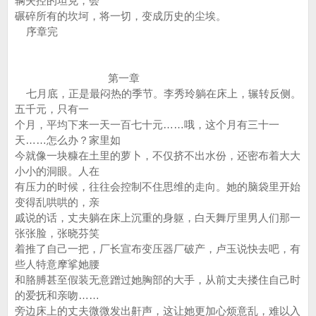
辆失控的坦克，会
碾碎所有的坎坷，将一切，变成历史的尘埃。
序章完
第一章
七月底，正是最闷热的季节。李秀玲躺在床上，辗转反侧。
五千元，只有一
个月，平均下来一天一百七十元……哦，这个月有三十一
天……怎么办？家里如
今就像一块糠在土里的萝卜，不仅挤不出水份，还密布着大大
小小的洞眼。人在
有压力的时候，往往会控制不住思维的走向。她的脑袋里开始
变得乱哄哄的，亲
戚说的话，丈夫躺在床上沉重的身躯，白天舞厅里男人们那一
张张脸，张晓芬笑
着推了自己一把，厂长宣布变压器厂破产，卢玉说快去吧，有
些人特意摩挲她腰
和胳膊甚至假装无意蹭过她胸部的大手，从前丈夫搂住自己时
的爱抚和亲吻……
旁边床上的丈夫微微发出鼾声，这让她更加心烦意乱，难以入