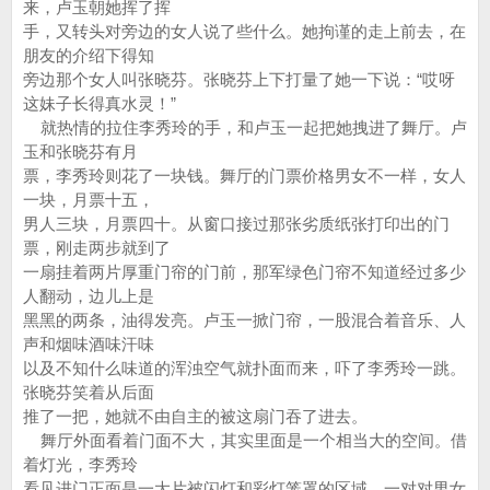
来，卢玉朝她挥了挥
手，又转头对旁边的女人说了些什么。她拘谨的走上前去，在
朋友的介绍下得知
旁边那个女人叫张晓芬。张晓芬上下打量了她一下说：“哎呀
这妹子长得真水灵！”
就热情的拉住李秀玲的手，和卢玉一起把她拽进了舞厅。卢
玉和张晓芬有月
票，李秀玲则花了一块钱。舞厅的门票价格男女不一样，女人
一块，月票十五，
男人三块，月票四十。从窗口接过那张劣质纸张打印出的门
票，刚走两步就到了
一扇挂着两片厚重门帘的门前，那军绿色门帘不知道经过多少
人翻动，边儿上是
黑黑的两条，油得发亮。卢玉一掀门帘，一股混合着音乐、人
声和烟味酒味汗味
以及不知什么味道的浑浊空气就扑面而来，吓了李秀玲一跳。
张晓芬笑着从后面
推了一把，她就不由自主的被这扇门吞了进去。
舞厅外面看着门面不大，其实里面是一个相当大的空间。借
着灯光，李秀玲
看见进门正面是一大片被闪灯和彩灯笼罩的区域，一对对男女