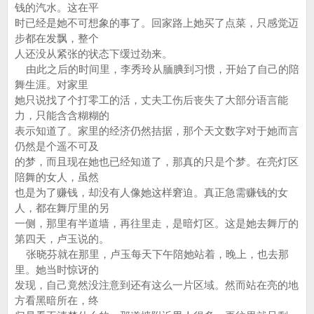
钱的汽水。这在平
时已经是她不可想象的事了。回家路上她买了点菜，只感觉迈
步都在发飘，整个
人还没从紧张的状态下缓过劲来。
由此之后的时间里，李秀玲从腼腆到习惯，开始了自己的陪
舞生涯。对家里
她只说找了个打零工的活，丈夫工伤后丧失了大部分语言能
力，只能含含糊糊的
表示知道了。家里的经济仍然拮据，那个天文数字对于她而言
仍然是个遥不可及
的梦，而且现在她也已经知道了，那真的只是个梦。在亮灯区
陪舞的女人，虽然
也是为了赚钱，却没有人像她这样窘迫。真正急需赚钱的女
人，都在舞厅里的另
一侧，那里有半道墙，再往里走，是暗灯区。这是她去舞厅的
第四天，卢玉说的。
张晓芬就在那里，卢玉每天下午陪她站着，晚上，也去那
里。她当时惊讶的
发现，自己竟然没注意到还有这么一片区域。然而站在亮的地
方看黑暗所在，终