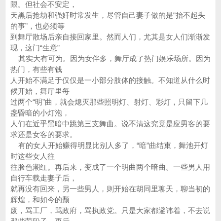
限。但社会不安定，
天黑后抢劫和强奸时常发生，尽管自己妻子做的是“抬不起头
的事”，也必须等
到舞厅散场后亲自接回家里。然而人们，尤其是女人们渐渐发
现，这门“生意”
其实大有可为。因为女伴多，舞厅成了热门娱乐场所。因为
热门，有些有钱
人开始不满足于仅仅是一小部分肢体的接触。不知道从什么时
候开始，舞厅里每
过两个“明”曲，就会熄灭那些照明灯、射灯、彩灯，只留下几
盏昏暗的小灯泡，
人们在近乎黑暗中跳第三支舞曲。说不清这究竟是应男客的要
求还是女客的要求。
有的女人开始赚得明显比别人多了，“暗”曲结束，舞池开灯
时这些女人往
往脸色潮红。再后来，变成了一个明曲两个暗曲。一些男人用
自行车载走妻子后，
就再没有回来，另一些男人，则开始在胡同里聊天，聊当初的
辉煌，和如今的颓
废，骂工厂，骂政府，骂执政党。只是大家都避讳着，不去说