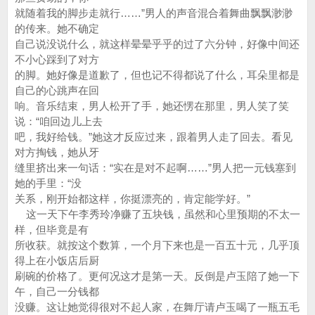
就随着我的脚步走就行……”男人的声音混合着舞曲飘飘渺渺
的传来。她不确定
自己说没说什么，就这样晕晕乎乎的过了六分钟，好像中间还
不小心踩到了对方
的脚。她好像是道歉了，但也记不得都说了什么，耳朵里都是
自己的心跳声在回
响。音乐结束，男人松开了手，她还愣在那里，男人笑了笑
说：“咱回边儿上去
吧，我好给钱。”她这才反应过来，跟着男人走了回去。看见
对方掏钱，她从牙
缝里挤出来一句话：“实在是对不起啊……”男人把一元钱塞到
她的手里：“没
关系，刚开始都这样，你挺漂亮的，肯定能学好。”
这一天下午李秀玲净赚了五块钱，虽然和心里预期的不太一
样，但毕竟是有
所收获。就按这个数算，一个月下来也是一百五十元，几乎顶
得上在小饭店后厨
刷碗的价格了。更何况这才是第一天。反倒是卢玉陪了她一下
午，自己一分钱都
没赚。这让她觉得很对不起人家，在舞厅请卢玉喝了一瓶五毛