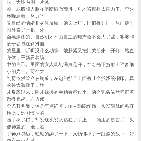
水，大腿内侧一片冰
凉。屁股和大腿在不断微微颤抖，刚才紧绷得太用力了。李秀
玲喘息着，努力平
复自己的情绪和身体反应。她关上灯，悄悄推开门，从门缝里
向外看了一眼，外
面黑漆漆的。自己刚才不由自主的喊声会不会大了些，婆婆和
孩子就睡在斜对面
的屋里。听听没什么动静，她赶紧又把门关起来，开灯，站直
身体，重新看着镜
中的自己。里面的女人此刻满身是汗，在灯光下折射出许多细
小的光芒。两个大
乳房依然耸立在胸前，左边的那个上面有几个浅浅的指印。真
的是太激动了，她
才反应过来，刚才揉搓的手劲有些过重。两个乳头依然坚挺着
微微翘起，左边那
个尤其明显，像是有点红肿，而且隐隐作痛。头发胡乱的粘在
脸上，她习惯性的
抬手捋了捋，却发现头发又粘在了手上——她用的是右手。鬼
使神差的，她把右
手伸到嘴边，轻轻的舔了一下，又仿佛吓了一跳似的放下，好
像有一点点咸。