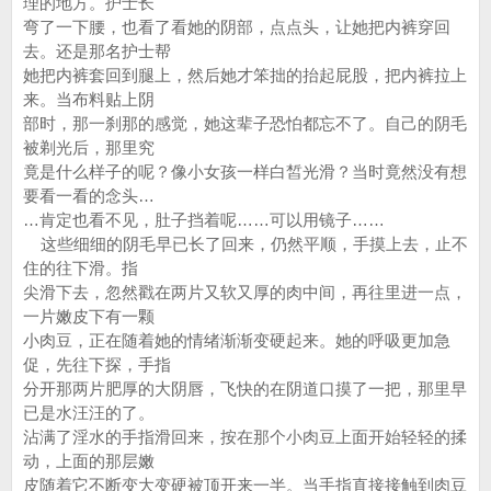
理的地方。护士长
弯了一下腰，也看了看她的阴部，点点头，让她把内裤穿回
去。还是那名护士帮
她把内裤套回到腿上，然后她才笨拙的抬起屁股，把内裤拉上
来。当布料贴上阴
部时，那一刹那的感觉，她这辈子恐怕都忘不了。自己的阴毛
被剃光后，那里究
竟是什么样子的呢？像小女孩一样白皙光滑？当时竟然没有想
要看一看的念头…
…肯定也看不见，肚子挡着呢……可以用镜子……
这些细细的阴毛早已长了回来，仍然平顺，手摸上去，止不
住的往下滑。指
尖滑下去，忽然戳在两片又软又厚的肉中间，再往里进一点，
一片嫩皮下有一颗
小肉豆，正在随着她的情绪渐渐变硬起来。她的呼吸更加急
促，先往下探，手指
分开那两片肥厚的大阴唇，飞快的在阴道口摸了一把，那里早
已是水汪汪的了。
沾满了淫水的手指滑回来，按在那个小肉豆上面开始轻轻的揉
动，上面的那层嫩
皮随着它不断变大变硬被顶开来一半。当手指直接接触到肉豆