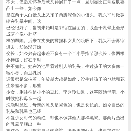
不大，但后来怀孕后就又伸展开了一点，且明显比正常皮肤要
凸出一些，如今像
是在两个大白馒头上又扣了两瓣深色的小馒头。乳头平时微微
缩在乳晕中间。这
已经很好了，当初未婚时是都缩在里面的，以至于乳晕上会形
成两个像小肚脐一
样的凹陷。后来在丈夫的揉捏和女儿的吮吸下，乳头不会再缩
进去，却逐渐开始
变长，如今兴奋起来差不多有一个半小手指节那么长，像两根
小棒槌，好在平时
并不如此。她在浴池里看过别人的乳头，生过孩子的大多像一
粒小枣，而且乳房
通常都是耷拉着，年龄越大越是如此，没生过孩子的也就和花
生米差不多，那些
少女，则往往是小小的豆粒。李秀玲知道，这事随她母亲。小
时候她和母亲一起
洗澡时见过，母亲的乳头是褐色的，也是长长的。如今自己的
乳头和乳晕也已经
不复少女时代的粉红，却也不像其他人那样黑褐。那两片凸出
的乳晕呈现出一种
褐红色，而且随着自己的摩挲，渐渐更加凸出，也更加红起