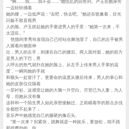
“啊……我……我不会……”她慌乱的回答到。卢玉在她身旁
一边轻轻捅着
她的腰，一边低声说：“去吧，快去吧。”她还在犹豫着，目光
闪躲不敢直视男
人的脸。卢玉抓起她的手塞进男人的手里：“她第一次来，不
太适应。”
恍惚间李秀玲发现自己已经站在舞池里了，自己的左手被男
人握着向侧面伸
出，男人的左手，则搂在自己的腰后。两人面对面，她的前方
是男人的下巴，男
人呼出的热气就扑在她的脸上。从左手上传来男人手掌的温
度，一瞬间她的手就
和额头一起冒汗了。更要命的温度从腰后传来，男人的掌心和
她的皮肤仅仅隔着
一层衬衫。这感觉让她的大脑一片空白。尽管已为人妻，为人
母，但她从没有像
这样和一个陌生男人如此亲密接触过。之前瞄着学的那点步伐
全都想不起来了，
音乐声中她感觉自己的腿硬的像石头。
“第一次来？别紧张，跳舞就是一种娱乐，要放松，咱不跳
那些费劲的，你