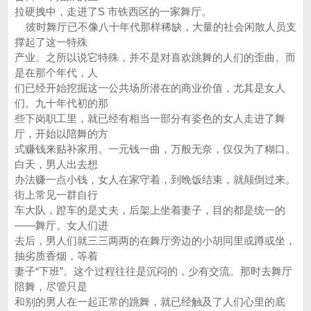
拉硬拽中，走进了S 市铁西区的一家舞厅。
彼时舞厅已不像八十年代那样稀缺，大量的社会闲散人员支
撑起了这一特殊
产业。之所以说它特殊，并不是对喜欢跳舞的人们的歪曲。而
是在那个年代，人
们已经开始挖掘这一公共场所潜在的商业价值，尤其是女人
们。九十年代初的那
些下岗职工里，就已经有相当一部分有姿色的女人走进了舞
厅，开始以陪舞的方
式赚钱来贴补家用。一元钱一曲，万般无奈，仅仅为了糊口。
白天，男人出去想
办法赚一点小钱，女人在家守着，到晚饭结束，就颠倒过来。
街上常见一群自行
车大队，蹬车的是丈夫，后架上坐着妻子，目的都是统一的
——舞厅。女人们进
去后，男人们就三三两两的在舞厅旁边的小胡同里或蹲或坐，
抽劣质香烟，等着
妻子“下班”。这个过程往往是沉闷的，少有交流。那时去舞厅
陪舞，尽管只是
和别的男人在一起正常的跳舞，就已经触及了人们心里的底