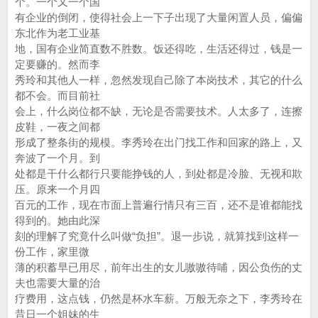
个。一个又一个国
有企业的倒闭，使得社会上一下子出现了大量闲置人员，偏偏
东北作为老工业基
地，国有企业简直数不胜数。饭还得吃，生活还得过，钱是一
定要赚的。然而李
秀玲和其他人一样，忽然发现自己除了本岗技术，其它的什么
都不会。而目前社
会上，什么岗位都不缺，无论是否需要技术。人太多了，连擦
皮鞋，一夜之间都
形成了整条街的规模。李秀玲在出门找工作和回家的路上，又
奔波了一个月。到
处都是干什么都行只要能挣钱的人，到处都是冷脸、无视和欺
压。原来一个月四
百元的工作，现在市面上普遍行情只有三百，还不是谁都能找
得到的。她由此深
刻的理解了究竟什么叫做“负担”。退一步说，就算找到这样一
份工作，家里微
薄的积蓄早已用尽，前年出生的女儿嗷嗷待哺，因公负伤的丈
夫也需要大量的治
疗费用，这点钱，仍然是杯水车薪。万般无奈之下，李秀玲在
昔日一个姐妹的生