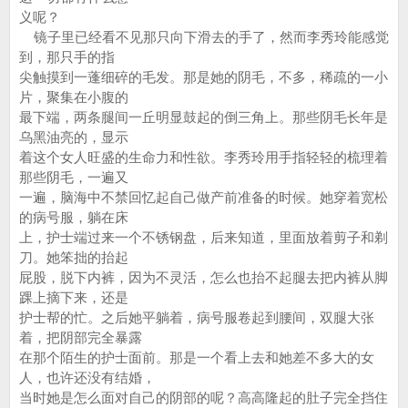
义呢？
镜子里已经看不见那只向下滑去的手了，然而李秀玲能感觉
到，那只手的指
尖触摸到一蓬细碎的毛发。那是她的阴毛，不多，稀疏的一小
片，聚集在小腹的
最下端，两条腿间一丘明显鼓起的倒三角上。那些阴毛长年是
乌黑油亮的，显示
着这个女人旺盛的生命力和性欲。李秀玲用手指轻轻的梳理着
那些阴毛，一遍又
一遍，脑海中不禁回忆起自己做产前准备的时候。她穿着宽松
的病号服，躺在床
上，护士端过来一个不锈钢盘，后来知道，里面放着剪子和剃
刀。她笨拙的抬起
屁股，脱下内裤，因为不灵活，怎么也抬不起腿去把内裤从脚
踝上摘下来，还是
护士帮的忙。之后她平躺着，病号服卷起到腰间，双腿大张
着，把阴部完全暴露
在那个陌生的护士面前。那是一个看上去和她差不多大的女
人，也许还没有结婚，
当时她是怎么面对自己的阴部的呢？高高隆起的肚子完全挡住