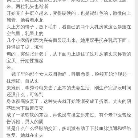
来。两粒乳头也渐渐
开始充血并挺立起来，变得硬硬的，也是褐红色的，微微向上
翘着。她看着水龙
头上方的镜子，放下毛巾，看自己的两个大乳房就这么暴露在
空气里，乳晕上的
几个小疙瘩都因为兴奋而显现出来。她用双手托在乳房下面，
轻轻掂了掂，沉甸
甸的，突然张开双手，从下面向上抓住了这对从前丈夫称赞的
宝贝，开始揉捏起
来。
镜子里的那个女人双目微睁，呼吸急促，脸颊开始浮现起一
抹潮红。自从丈
夫瘫倒，李秀玲就失去了正常的夫妻生活。刚生产完那段时间
还没什么，可等到
身体彻底恢复了，这种失去就开始逐渐变成了折磨。丈夫的阴
茎因为下肢瘫痪变
成了一条软软的东西，再也没有挺立起来过。有个老中医曾经
告诉她，男人的阴
茎是什么什么经脉的交汇，多刺激有助于下肢血脉流通和经络
恢复。她就在丈夫