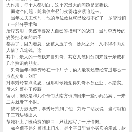
大作用，每个人都明白，这个家最大的问题是需要钱。
而这个问题，随着债主登门变得越发紧迫起来。
当年丈夫工伤时，他的单位效益就已经很不好了，尽管报销
了一部分手术和
治疗费用，仍然需要家人自己筹措剩下的缺口，当时李秀玲的
婆婆把老家的房子
都卖了，因为着急，还被人压了价。除此之外，又不得不向别
人借了几笔钱。这
其中，最大的一笔钱来自刘哥。其它几笔则分别来源于亲戚和
几个熟识的朋友。
刘哥当年和李秀玲在一个厂子，俩人最初还曾经有过那么一
点点交集，刘哥
对李秀玲有点意思，但那时候她觉得刘哥不务正业，不踏实。
后来刘哥办了停薪
留职，据说是和几个哥们从南方倒腾回来一些小商品卖，一来
二去就发了小财。
彼时万般无奈，李秀玲找到了他，刘哥二话没说，当时就拍
了三万块钱出来
帮她补上了医药费的缺口，只让她写了一张借据。
如今倒不是刘哥找上门来。是个平日里做小买卖的亲戚，款