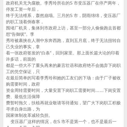
政府机关无为腐败。李秀玲所在的S 市变压器厂在停产两年，
停发工资一年后，
终于无法维系，轰然崩塌。三月的S 市，阴雨绵绵，变压器厂
的职工顶着倒春寒，
围堵厂机关，集体到市政府上访，甚至一部分人偷偷跑去首都
想“告御状”。李
秀玲被裹挟在人潮中东奔西跑，直到五月底，终于无法扭转自
己失业的事实，拿
着一张政府签发的“白条”，回到家里。那上面长篇大论的印着
许多话，前面的
都是一些大不了重头再来的豪言壮语和政府绝不会抛弃下岗职
工的凭空保证，只
在最后简单的写着李秀玲和她的工友们的下场：由于厂子被收
购需要时间，政府
资金周转需要时间，大量安置下岗职工需要时间……下岗安置
费、最低生活保障
费暂时拖欠，扶植再就业敬请等待通知，望广大下岗职工积极
寻求自身出路，为
国家体制改革减轻负担。
变压器厂这样的情况，在S 市不是第一个，也不是最后一