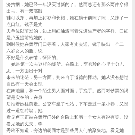
济拮据，她已经一年没买过新的了。然而总还有那么两件穿得
出去。有一双高跟
鞋可以穿，再加上衬衫和长裙，她在镜子前照了照，又抹了一
点口红。镜子是丈
夫单位以前发的，边上用红油漆写着先进生产者的字样。口红
是卢玉提前给她的，
到时候她在舞厅门口等着，人家有丈夫送。镜子映出一个二十
六岁女人的脸，说
不好是什么表情，怔怔的。
她是第一次去这样的场所。在路上，李秀玲的心里十分忐
忑，一方面出于对
未来的迷茫，另一方面，则来自于道德的悸动。她从没有想过
自己有一天会出现
在舞池里，和一个陌生男人面对面，手挽手。然而对钞票的渴
望是实在的，在身
后推着她往前走。公交车坐了七站，下车走过一条小巷，又拐
过一道红砖墙，她
看见卢玉正站在舞厅门外的台阶上和另一个女人有说有笑。没
看见她的丈夫，李
秀玲不知道，旁边的胡同才是那些男人们的聚集地。看见她