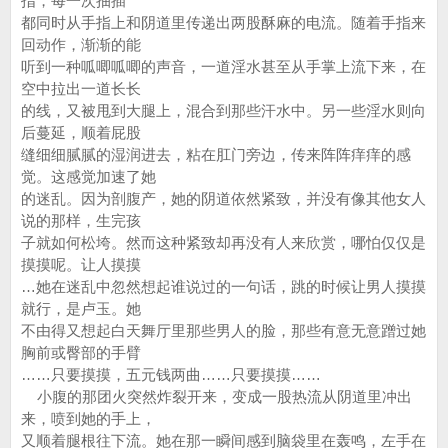
指，每一次抽插
都同时从手指上和阴道里传递出两股酥麻的电流。随着手指来
回动作，渐渐的能
听到一种呱唧呱唧的声音，一道淫水甚至从手掌上流下来，在
空中拉出一道长长
的线，又被甩到大腿上，混合到那些汗水中。另一些淫水则向
后蔓延，顺着屁股
缝细细腻腻的湿润进去，粘在肛门旁边，传来阵阵痒痒的感
觉。这感觉加速了她
的迷乱。因为剖腹产，她的阴道依然紧致，并没有像其他女人
说的那样，生完孩
子就如何松垮。然而这种紧致却再没有人来欣赏，哪怕仅仅是
摸摸呢。让人摸摸
…她在迷乱中忽然想起谁说过的一句话，跳的时候让男人摸摸
就行，是卢玉。她
不由得又想起白天舞厅里那些男人的脸，那些有意无意蹭过她
胸前或臀部的手臂
……只要摸摸，五元钱两曲……只要摸摸……
小腹的那团火突然炸裂开来，变成一股热流从阴道里冲出
来，喷到她的手上，
又顺着腿根往下流。她在那一瞬间感到脑袋里在轰鸣，左手在