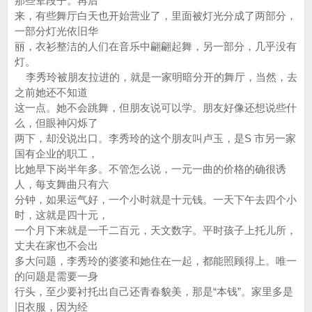
那些荤段子。再后
来，有些舞厅白天也开始营业了，里面被灯光分成了两部分，
一部分灯光依旧华
丽，衣衫整洁的人们在音乐中翩翩起舞，另一部分，几乎没有
灯。
李秀玲被朋友拉进的，就是一家明暗分开的舞厅，当然，去
之前她还不知道
这一点。她不会跳舞，但朋友说可以学。朋友好像还想说些什
么，但眼神闪烁了
两下，却没说出口。李秀玲的这个朋友叫卢玉，是S 市另一家
国有企业的职工，
比她早下岗半年多。不管怎么说，一元一曲的价格的确很诱
人，每支舞曲只有六
分钟，如果运气好，一个小时就是十元钱。一天下午去四个小
时，这就是四十元，
一个月下来就是一千二百元，天文数字。平时孩子上托儿所，
丈夫在家也不会出
多大问题，李秀玲的婆婆和她住在一起，都能照顾得上。唯一
的问题是需要一身
行头，至少要衬托出自己还青春貌美，那是“本钱”。家里多是
旧衣服，因为经