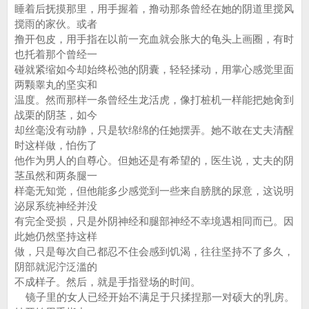
睡着后抚摸那里，用手握着，撸动那条曾经在她的阴道里搅风
搅雨的家伙。或者
撸开包皮，用手指在以前一充血就会胀大的龟头上画圈，有时
也托着那个曾经一
碰就紧缩如今却始终松弛的阴囊，轻轻揉动，用掌心感觉里面
两颗睾丸的坚实和
温度。然而那样一条曾经生龙活虎，像打桩机一样能把她肏到
战栗的阴茎，如今
却丝毫没有动静，只是软绵绵的任她摆弄。她不敢在丈夫清醒
时这样做，怕伤了
他作为男人的自尊心。但她还是有希望的，医生说，丈夫的阴
茎虽然和两条腿一
样毫无知觉，但他能多少感觉到一些来自膀胱的尿意，这说明
泌尿系统神经并没
有完全受损，只是外阴神经和腿部神经不幸境遇相同而已。因
此她仍然坚持这样
做，只是每次自己都忍不住会感到饥渴，往往坚持不了多久，
阴部就泥泞泛滥的
不成样子。然后，就是手指登场的时间。
镜子里的女人已经开始不满足于只揉捏那一对硕大的乳房。