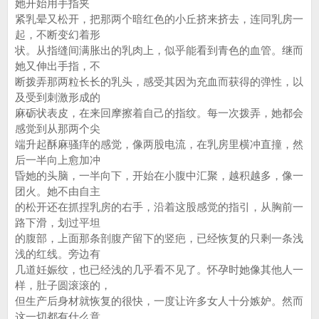
她开始用手指夹
紧乳晕又松开，把那两个暗红色的小丘挤来挤去，连同乳房一
起，不断变幻着形
状。从指缝间满胀出的乳肉上，似乎能看到青色的血管。继而
她又伸出手指，不
断拨弄那两粒长长的乳头，感受其因为充血而获得的弹性，以
及受到刺激形成的
麻砺状表皮，在来回摩擦着自己的指纹。每一次拨弄，她都会
感觉到从那两个尖
端升起酥麻骚痒的感觉，像两股电流，在乳房里横冲直撞，然
后一半向上愈加冲
昏她的头脑，一半向下，开始在小腹中汇聚，越积越多，像一
团火。她不由自主
的松开还在抓捏乳房的右手，沿着这股感觉的指引，从胸前一
路下滑，划过平坦
的腹部，上面那条剖腹产留下的竖疤，已经恢复的只剩一条浅
浅的红线。旁边有
几道妊娠纹，也已经浅的几乎看不见了。怀孕时她像其他人一
样，肚子圆滚滚的，
但生产后身材就恢复的很快，一度让许多女人十分嫉妒。然而
这一切都有什么意