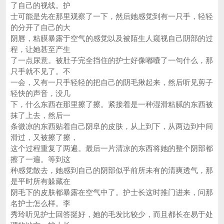
了自己的视线。护
士可能是先在那里观察了一下，然后她感觉到有一只手，轻轻
的分开了自己的大
阴唇，粘膜暴露于空气的感觉以及被陌生人窥视自己阴部的过
程，让她甚至产生
了一点尿意。被肚子完全挡住的护士好像嘟囔了一句什么，那
只手就不见了。不
一会，又有一只手轻轻的把自己的阴毛揪起来，然后听见剪子
轻快的声音，没几
下，什么东西在那里擦了擦。紧接着是一种湿滑粘腻的东西被
抹了上去，然后一
条微凉的东西贴着自己阴阜的皮肤，从上到下，从两边到中间
滑过，又被擦了擦，
这个过程重复了两遍。最后一片清凉的东西将她的整个阴部都
擦了一遍。等到这
种感觉散去，她感到自己的阴部似乎前所未有的清爽透气，那
是平时所有躲藏在
阴毛下的皮肤都暴露在空气中了。护士长这时推门进来，问那
名护士怎么样。李
秀玲听见护士回答挺好，她的毛发比较少，而且都长在易于处