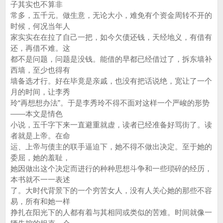
子其实也不算非
常多，五千元。做生意，无论大小，难免有个资金周转不开的
时候，何况当年人
家实实在在拉了自己一把，如今欠债还钱，天经地义，有借有
还，再借不难。这
都不是问题，问题是没钱。能借的早都已经借过了，拆东墙补
西墙，至少也得有
墙备选才行。好在毕竟是亲戚，也没有把话说绝，宽让了一个
月的时间，让李秀
玲“再想想办法”。于是李秀玲不得不面对这样一个严峻的形势
——本文是情色
小说，五千字下来一直避重就虚，读者已经准备好骂街了。读
者就是上帝。在命
运、上帝与债主的联手逼迫下，她不得不做出决定。至于她的
委屈，她的羞耻，
她因做出这个决定而进行的种种思想斗争和一些琐碎的经历，
本书就不一一表述
了。大时代背景下的一个穷苦女人，没有人关心她的那些不容
易，所有和她一样
挣扎在阳光下的人都有着与其相同或类似的苦难。时间就像一