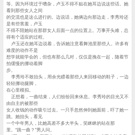
等。因为环境过于嘈杂，卢玉不得不贴在她耳边说这些话。她
看到那些女人之间
的交流也是这么进行的。边说话，她俩边向那边走，李秀玲还
是有些害羞，卢玉
不得不陪她站在那群女人后面一点的位置上。万事开头难，总
得有个适应的过程。
卢玉还在她耳边说着，告诉她注意看舞池里那些人。许多有
难度的动作不是
想学就能学会的，但也有那么几对，仅仅是挽在一起，随着节
拍缓慢的挪动着脚
步。
李秀玲不敢抬头，用余光瞟着那些人来回移动的鞋子，一边
轻轻挪动腿脚，
在心里模拟。
正想着，一曲结束，人们纷纷回来休息。李秀玲的目光又不
由自主的被那些
女人收钱的动作吸引过去。一只手忽然伸到她面前，吓了她一
跳。她抬头，看见
一个中年男人，比她高差不多大半头，笑眯眯的站在那
里。“跳一曲？”男人问。