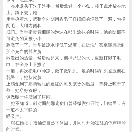
在水龙头下洗了洗手，然后拿过一个小盆，接了点水放在地
上。蹲下去，她
用手撩着水，把整个外阴用香皂仔仔细细的清洗了一遍，包括
阴毛，大腿内侧和
肛门。当手指带着细腻的泡沫在那里涂抹的时候，她的阴部不
可避免的又被小小
刺激了一下。手掌被凉水降低了温度，在搓洗时甚至能感觉到
那个充血的器官所
散发出的热量。然后站起来，倒掉盆里的水，重新打湿了毛
巾，在全身上下擦了
一遍，再次把毛巾冲凉，敷了敷乳头。敷的时候乳头被压倒在
乳晕上，她从皮肤
上感觉到了那两粒胀的通红的乳头滚烫的温度。等身上晾干了
些，她穿好衣服，
像做贼一样溜回了房间。
她不知道，斜对面的那扇房门曾经微微打开过，门缝里，有
一道不太平静的
呼吸声。
就在她把手指捅进自己下体里，并同时开始狂乱的低声呻吟
的时候。