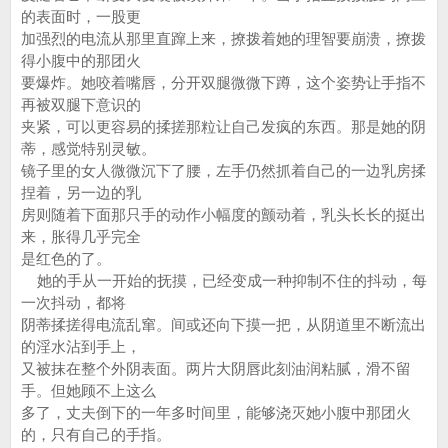
的表面时，一股更
加强烈的电流从那里直蹿上来，撩拨着她的理智要崩溃，撩拨
得小腹中的那团火
要爆炸。她咬着嘴唇，分开双腿微微下蹲，这个姿势让手指不
再被双腿下意识的
夹紧，可以更容易的揉搓那粒让自己发疯的东西。那是她的阴
蒂，感觉特别灵敏。
镜子里的女人微微沉下了腰，左手仍然抓着自己的一边乳房揉
捏着，另一边的乳
房则随着下面那只手的动作小幅度的颤动着，乳头长长的挺出
来，胀得几乎完全
是红色的了。
她的手从一开始的抚摸，已经变成一种抑制不住的抖动，每
一次抖动，都将
阴蒂揉搓得电流乱窜。间或还向下摸一把，从阴道里不断流出
的淫水沾到手上，
又被抹在整个外阴表面。两片大阴唇此刻油润粘腻，滑不留
手。但她顾不上这么
多了，丈夫倒下的一年多时间里，能够浇灭她小腹中那团火
的，只有自己的手指。