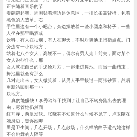
正在随着音乐的节
奏翩翩起舞。周围贴着墙边是休息区，一排长条靠背椅，包着
黑色的人造革。右
手往里边有一个小吧台，旁边摆放着一些小圆桌和椅子，一些
人坐在那里喝酒或
饮料，有人在抽烟，有人在聊天，不时对舞池里指指点点。门
旁边有一小块地方，
站着七八个女人，高矮不一，偶尔有男人走上前去，面对某个
女人说些什么，那
女人就把自己的手递给对方，一起走进舞池。而当一曲结束，
舞池里就会有那么
几对走出来，女人微笑着，从男人手里接过一两张钞票，然后
重新站回到那一小
块地方。
真的能赚钱！李秀玲终于找到了让自己不转身跑出去的理
由，尽管她仍然面
红耳赤，两腿发软。张晓芬不知道什么时候不见了，卢玉陪在
她身边，告诉她哪
里是卫生间，几点开场，几点散场，什么样的曲子适合她这样
不会跳舞的人陪等