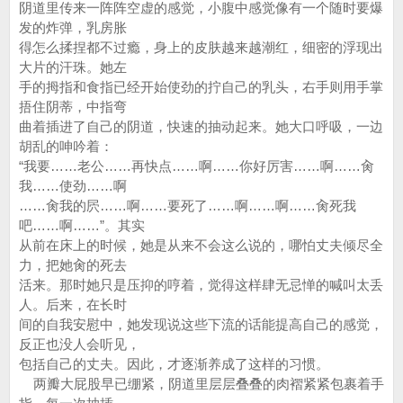
阴道里传来一阵阵空虚的感觉，小腹中感觉像有一个随时要爆
发的炸弹，乳房胀
得怎么揉捏都不过瘾，身上的皮肤越来越潮红，细密的浮现出
大片的汗珠。她左
手的拇指和食指已经开始使劲的拧自己的乳头，右手则用手掌
捂住阴蒂，中指弯
曲着插进了自己的阴道，快速的抽动起来。她大口呼吸，一边
胡乱的呻吟着：
“我要……老公……再快点……啊……你好厉害……啊……肏
我……使劲……啊
……肏我的屄……啊……要死了……啊……啊……肏死我
吧……啊……”。其实
从前在床上的时候，她是从来不会这么说的，哪怕丈夫倾尽全
力，把她肏的死去
活来。那时她只是压抑的哼着，觉得这样肆无忌惮的喊叫太丢
人。后来，在长时
间的自我安慰中，她发现说这些下流的话能提高自己的感觉，
反正也没人会听见，
包括自己的丈夫。因此，才逐渐养成了这样的习惯。
两瓣大屁股早已绷紧，阴道里层层叠叠的肉褶紧紧包裹着手