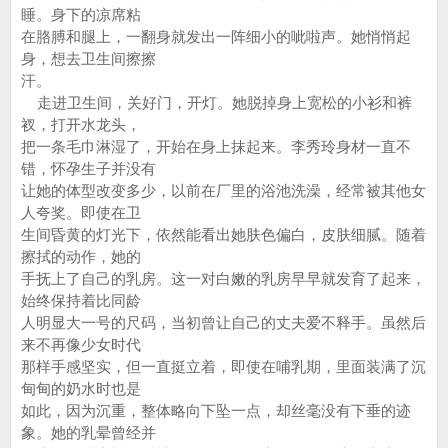
睡。身下的凉席粘
在胳膊和腿上，一翻身就发出一阵细小的呲啦声。她悄悄起
身，想去卫生间擦擦
汗。
走进卫生间，关好门，开灯。她脱掉身上宽松的小衫和裤
衩，打开水龙头，
把一条毛巾淋湿了，开始在身上抹起来。李秀玲身材一直不
错，怀孕生子并没有
让她的体型改变多少，以前在厂里的浴池洗澡，经常被其他女
人夸奖。即使在卫
生间昏黄的灯光下，依然能看出她肤色偏白，皮肤细腻。随着
擦拭的动作，她的
手抚上了自己的乳房。这一对白嫩的乳房早早就发育了起来，
始终保持着比同龄
人明显大一号的尺码，当初曾让自己的丈夫爱不释手。虽然后
来不再像少女时代
那样手感坚实，但一直挺立着，即使在哺乳期，里面装满了沉
甸甸的奶水时也是
如此，因为沉重，整体略向下坠一点，却丝毫没有下垂的迹
象。她的乳晕曾经并