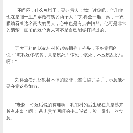
"呸呸呸，什么兔崽子，要叫贵人！我告诉你吧，他们俩
现在是咱十里八乡最有钱的两个人！"刘得全一脸严肃，一双
眼睛看着这名高大的男人，心中也是有点害怕的。他可是非常
的清楚，面前的这个男人可不是自己能够打得过的。
五大三粗的赵家村村长赵铁桶挠了挠头，不好意思的
说：“瞧我这张破嘴，真是该死！该死，该死，不应该乱说话
啊！"
刘得全看到赵铁桶不停的赔罪，连忙摆了摆手，示意他不
要在意这些细节。
"老赵，你这话说的有理啊，我们村的后生现在真是越来
越有本事了啊！"吕忠贵笑呵呵的接口说道，脸上露出一丝笑
意。