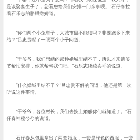
是该娶妻生子了，您看您给我们安排一门亲事呗。"石仔春拉
着石乐志的胳膊撒娇道。
"你们两个小兔崽子，大城市里不能结吗？非要跑乡下来
结？"吕忠贵瞪了一眼两个小子问道。
"干爷爷，我们想结的那种婚城里结不了，所以才来请爷
爷帮忙安排，你就帮帮我们吧。"石乐志继续卖乖的说道。
"什么婚城里结不了？”吕忠贵不解的问道，他还是第一次
听说这件事情。
"干爷爷，各位村长，我们去换上婚服你们就知道了。"石
仔春神秘兮兮的说道。
石仔春从包里拿出了两套婚服，一套是绿色的西服，一套