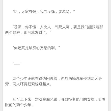
"切，人家有钱，我们没钱，羡慕啥。"
"哎呀，你不懂，人比人，气死人嘛，要是我们能跟着那
两个野种，那可就发财了。"
"你还真是够痴心妄想的啊。"
"......"
两个少年正站在路边闲聊着，忽然两辆汽车停到两人身
旁，两人吓得赶紧躲避起来。
从车上下来一对双胞胎兄弟，各自挽着他们的女友，看着
眼前的两个少年。