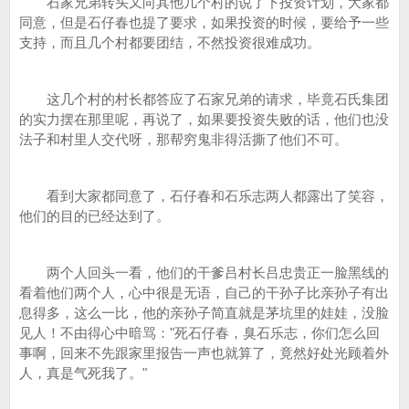
石家兄弟转头又向其他几个村的说了下投资计划，大家都
同意，但是石仔春也提了要求，如果投资的时候，要给予一些
支持，而且几个村都要团结，不然投资很难成功。
这几个村的村长都答应了石家兄弟的请求，毕竟石氏集团
的实力摆在那里呢，再说了，如果要投资失败的话，他们也没
法子和村里人交代呀，那帮穷鬼非得活撕了他们不可。
看到大家都同意了，石仔春和石乐志两人都露出了笑容，
他们的目的已经达到了。
两个人回头一看，他们的干爹吕村长吕忠贵正一脸黑线的
看着他们两个人，心中很是无语，自己的干孙子比亲孙子有出
息得多，这么一比，他的亲孙子简直就是茅坑里的娃娃，没脸
见人！不由得心中暗骂："死石仔春，臭石乐志，你们怎么回
事啊，回来不先跟家里报告一声也就算了，竟然好处光顾着外
人，真是气死我了。"