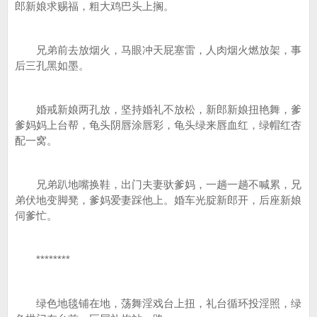
郎新娘求赐福，粗大鸡巴头上搁。
兄弟前去放烟火，马眼冲天屁塞雷，人肉烟火燃放架，事
后三孔黑如墨。
婚戒新娘两孔放，坚持婚礼不放松，新郎新娘扭艳舞，爹
爹妈妈上台帮，龟头阴唇涂唇彩，龟头绿来唇血红，绿帽红杏
配一窝。
兄弟趴地嘴换鞋，出门夫妻驮爹妈，一趟一趟不喊累，兄
弟伏地变脚凳，爹妈爱妻踩他上。婚车光腚新郎开，后座新娘
伺爹忙。
********
绿色地毯铺在地，荡舞淫戏台上扭，礼台循环投淫照，绿