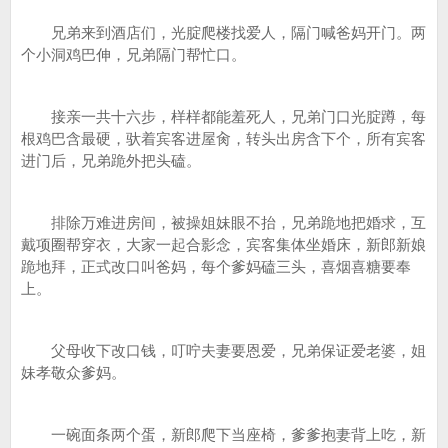
兄弟来到酒店们，光腚爬楼找爱人，隔门喊爸妈开门。两
个小洞鸡巴伸，兄弟隔门帮忙口。
接亲一共十六步，样样都能羞死人，兄弟门口光腚蹲，每
根鸡巴含最硬，驮着宾客进屋肏，转头出房含下个，所有宾客
进门后，兄弟跪外把头磕。
排除万难进房间，被操姐妹眼不抬，兄弟跪地把婚求，互
戴项圈帮穿衣，大家一起合影念，宾客集体坐婚床，新郎新娘
跪地拜，正式改口叫爸妈，每个爹妈磕三头，喜烟喜糖要奉
上。
父母收下改口钱，叮咛夫妻要恩爱，兄弟保证爱老婆，姐
妹孝敬众爹妈。
一碗面条两个蛋，新郎爬下当座椅，爹爹抱妻背上吃，新