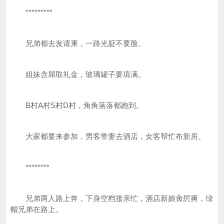
*********
兄弟都去发请柬，一路光腚不要脸。
姐妹含屌取礼金，玻璃罐子要填满。
B村A村S村D村，角角落落都跑到。
大家都要来参加，男客带妻去酒店，女客帮忙布新房。
********
兄弟两人路上奔，下身空档接亲忙，酒店新娘肏屄爽，绿
帽兄弟在路上。