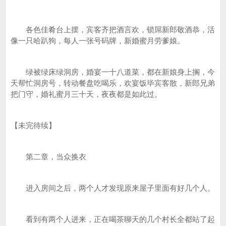
各色佳肴台上摆，宾客齐把酒言欢，锁屌新郎敬酒恭，活
像一只哈趴狗，每人一张号码牌，新婚蜜月劳爹娘。
绿被绿床绿洞房，婚宴一十八道菜，都在新娘身上搁，今
天帮忙洞房号，转动餐盘吃喝乐，欢宴饭毕宾客散，新郎兄弟
把门守，婚礼蜜月三十天，夜夜都是如此过。
【未完待续】
第二章，当众换衣
进入房间之后，两个人才发现原来屋子里面有好几个人。
看到有两个人进来，正在喝茶聊天的几个村长全都站了起