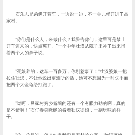
石乐志兄弟俩开着车，一边说一边，不一会儿就开进了吕
家村。
"你们是什么人，来做什么？我警告你们，这里可是禁止
开车进来的，快点离开。"一个中年壮汉从院子里冲了出来指
着两个人的鼻子说。
"死娘养的，这车一百多万，你别惹事了！”壮汉婆娘一把
拉住壮汉，不让他说出更难听的话，她可不想因为一时失手而
把两个大金龟给打跑了。
"呦呵，吕家村穷乡僻壤的还有一个有眼力劲的啊，真的
是不错啊！"石仔春笑眯眯的看着壮汉婆娘，一副玩味的样
子。