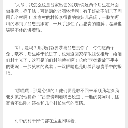
"大爷，我怎么也是吕家出去的我听说这两个后生在外面
做生意，挣了钱，可是赚的盆满钵满啊！有了好处不能忘了周
围几个村啊！"李家村的村长李得贵的媳妇儿吕氏，一脸笑呵
呵的凑到了吕忠贵跟前，一只手抓住了吕忠贵的胳膊，嘴里也
喋喋不休的讲着话。
"哦，是吗？那我们就要恭喜吕忠贵你了，你们这两个
兔，哦不，后生终于长进了，也知道回家孝敬祖父祖母，给咱
们村争光了，这可是咱们村的荣誉啊！哈哈"李德贵放下手中
的粥碗，一脸笑容的说着，一双眼睛也是盯着吕忠贵手中的报
纸。
"嘿嘿嘿，那是必须的！他们要是敢不回来孝顺我老汉我
老头就跟他拼命！"吕忠贵咧着嘴巴说道，一脸的笑呵呵，丝
毫看不出刚才还在和几个村长生气的表情。
村中的村干部们都在这里闲聊着。