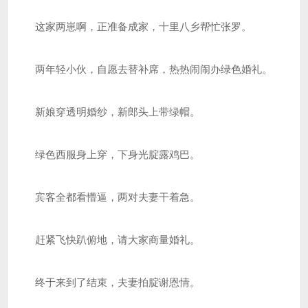
这家两崽啊，正准备成家，十里八乡帮忙张罗。
两年轻小伙，自愿去替补席，热热闹闹办绿色婚礼。
新娘穿透明婚纱，新郎头上带绿帽。
绿色西服身上穿，下身光腚露鸡巴。
宾客全都看懵逼，两对夫妻干着急。
赶紧飞快趴俯地，请大家商量婚礼。
终于来到了结束，夫妻拍腚谢恩情。