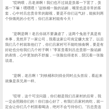
"哎哟喂，吕老弟啊！我们也不过就是羡慕一下罢了，羡
慕一下嘛！嘿嘿嘿！"赵铁桶一脸的谄媚，嘴里也是非常的客
套，心中对吕忠贵非常的鄙视，要是不你们运气好，能捡到两
个快饿死的小乞丐，你们吕家村能有今天！
"是啊是啊！老吕你就不要谦虚了，这两个兔崽子真是有
本事，竟然开了一家公司，我看这家公司肯定赚大发了。以后
我们几个村就靠他们了，你们吕家村可不能吃独食啊，要是有
好处也分给我们几个村子啊！"李富贵看到吕忠贵那一脸谄媚
的表情，心中更加的不舒服，一张脸拉得老长，阴沉着一张脸
说道。
"是啊，老吕啊！"刘铁桶和刘得全同时点头答应，看起来
就像是亲兄弟一样。
"哎呀，这个可没问题，你们都是我们吕家村的后辈，我
一定会照顾你们的！你们放心好了，有我们吕家村肉吃，就一
定会让你们几个村跟着喝汤，绝对不会亏待你们。"吕忠贵连