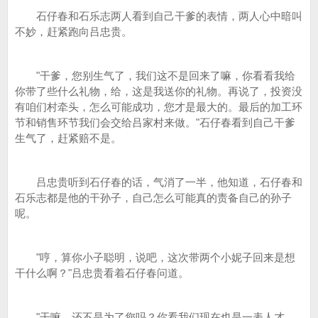
石仔春和石乐志两人看到自己干爹的表情，两人心中暗叫
不妙，赶紧跑向吕忠贵。
"干爹，您别生气了，我们这不是回来了嘛，你看看我给
你带了些什么礼物，给，这是我送你的礼物。再说了，投资没
有咱们村牵头，怎么可能成功，您才是最大的。最后的加工环
节和销售环节我们会交给吕家村来做。"石仔春看到自己干爹
生气了，赶紧赔不是。
吕忠贵听到石仔春的话，气消了一半，他知道，石仔春和
石乐志都是他的干孙子，自己怎么可能真的责备自己的孙子
呢。
"哼，算你小子聪明，说吧，这次带两个小妮子回来是想
干什么啊？"吕忠贵看着石仔春问道。
"干嘛，还不是为了您吗？你看我们现在也是一表人才，