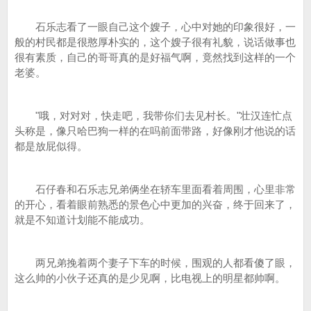
石乐志看了一眼自己这个嫂子，心中对她的印象很好，一
般的村民都是很憨厚朴实的，这个嫂子很有礼貌，说话做事也
很有素质，自己的哥哥真的是好福气啊，竟然找到这样的一个
老婆。
"哦，对对对，快走吧，我带你们去见村长。"壮汉连忙点
头称是，像只哈巴狗一样的在吗前面带路，好像刚才他说的话
都是放屁似得。
石仔春和石乐志兄弟俩坐在轿车里面看着周围，心里非常
的开心，看着眼前熟悉的景色心中更加的兴奋，终于回来了，
就是不知道计划能不能成功。
两兄弟挽着两个妻子下车的时候，围观的人都看傻了眼，
这么帅的小伙子还真的是少见啊，比电视上的明星都帅啊。