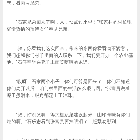
来，看向两兄弟。
"石家兄弟回来了啊，来，快点过来坐！"张家村的村长张
富贵热情的招待石仔春两兄弟。
"叔，你看我们这次回来，带来的东西你看看满不满意，
我们想和你们村子里面的人联系一下，我们要开办一个农业基
地。"石仔春坐在凳子上面笑嘻嘻的说道。
"哎呀，石家两个小子，你们可算是回来了，你们不知道
你们离开以后，咱们村里面的生活多么艰苦啊。"张富贵说着
擦了擦泪水，眼角都流出了泪珠。
"叔，你别哭啊，等大棚蔬菜建设起来，山珍海味有你们
吃的啊。"石乐志看到张富贵要掉眼泪了，赶紧劝慰到。