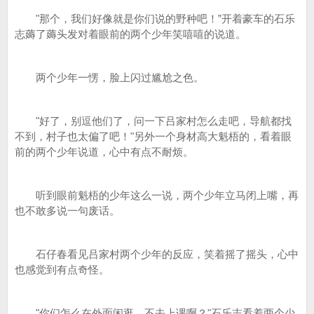
"那个，我们好像就是你们说的野种吧！”开着豪车的石乐
志薅了薅头发对着眼前的两个少年笑嘻嘻的说道。
两个少年一愣，脸上闪过尴尬之色。
"好了，别逗他们了，问一下吕家村怎么走吧，导航都找
不到，村子也太偏了吧！"另外一个身材高大魁梧的，看着眼
前的两个少年说道，心中有点不耐烦。
听到眼前魁梧的少年这么一说，两个少年立马闭上嘴，再
也不敢多说一句废话。
石仔春看见吕家村两个少年的反应，笑着摇了摇头，心中
也感觉到有点奇怪。
"你们怎么在外面闲逛，不去上课啊？"石乐志看着两个少