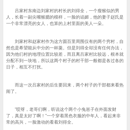
吕家村东南边刘家村的村长的刘得全，一个瘦猴似的男
人，长着一副尖嘴猴腮的模样，一脸的谄媚，他的妻子赵氏是
一个非常漂亮的女人，也算的上村里面的美人一朵。
刘家村和赵家村作为这方圆百里周围仅有的两个穷村，自
然也是希望能从中分的一杯羹。但是刘得全却没有任何办法，
因为他们村的地理位置比较差，而且离吕家村比较远，根本就
分配不到一块地，所以这两个村子的村干部一般都是各过各的
日子，相互不打扰。
而这一次吕家村的后生要回来，两个村子的干部都来看热
闹了。
"哎呀，老哥们啊，听说这个两个小兔崽子在外面发财
了，真是太好了啊！"一个穿着黑色衣服的中年人，看起来非
常的高兴，一脸激动的看着刘得全。