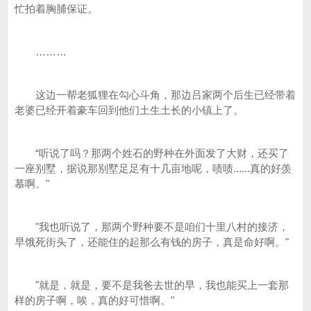
忙拍着胸脯保证。
………
这边一帮老狐狸在勾心斗角，那边吕家两个后生已经带着
老婆已经开着豪车回到他们土生土长的小镇上了。
“听说了吗？那两个姓石的野种在外面发了大财，还买了
一座别墅，据说那别墅足足有十几亩地呢，啧啧......真的好羡
慕啊。"
"我也听说了，那两个野种要不是咱们十里八村的接济，
早饿死街头了，还能住的起那么有钱的房子，真是命好啊。"
"就是，就是，要不是我爸去世的早，我也能买上一套那
样的房子啊，唉，真的好可惜啊。"