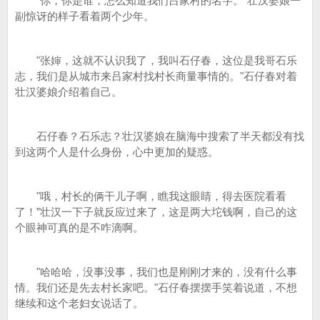
"你，你是谁，怎么知道我们吕家村的名字。"壮汉婆娘一
副惊讶的样子看着两个少年。
"张婶，这就不认识我了，我叫石仔春，这位是我哥石乐
志，我们是从城市来吕家村找村长商量事情的。"石仔春对着
壮汉婆娘介绍着自己。
石仔春？石乐志？壮汉婆娘在脑海中搜索了半天都没有找
到这两个人是什么身份，心中更加的疑惑。
"哦，村长的俩干儿子啊，瞧我这眼睛，得去医院看看
了！”壮汉一下子就反应过来了，这是两大坨钱啊，自己的这
个眼神可真的是不咋滴啊。
"哈哈哈，没事没事，我们也是刚刚才来的，没有什么事
情。我们还是先去村长家吧。"石仔春摆摆手笑着说道，不想
继续和这个老妇女说话了。