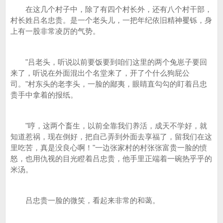
在这几个村子中，除了有四个村长外，还有八个村干部，
村长姓吕名忠贵。是一个老头儿，一把年纪依旧精神矍铄，身
上有一股非常凌厉的气势。
"吕老头，听说以前要饭要到咱们这里的两个兔崽子要回
来了，听说在外面混出个名堂来了，开了个什么狗屁公
司。"村东头的老李头，一脸的鄙夷，眼睛直勾勾的盯着吕忠
贵手中拿着的报纸。
"哼，这两个畜生，以前全靠我们养活，成天不学好，就
知道惹祸，现在倒好，把自己弄到外面去享福了，留我们在这
里吃苦，真是没良心啊！"一边张家村的村张张富贵一脸的愤
怒，也用仇视的目光瞪着吕忠贵，他手里正端着一碗热乎乎的
米汤。
吕忠贵一脸的微笑，看起来非常的和蔼。