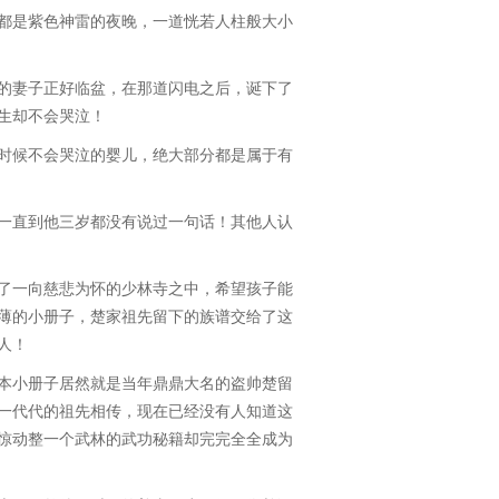
是紫色神雷的夜晚，一道恍若人柱般大小
妻子正好临盆，在那道闪电之后，诞下了
生却不会哭泣！
候不会哭泣的婴儿，绝大部分都是属于有
直到他三岁都没有说过一句话！其他人认
一向慈悲为怀的少林寺之中，希望孩子能
薄的小册子，楚家祖先留下的族谱交给了这
人！
小册子居然就是当年鼎鼎大名的盗帅楚留
一代代的祖先相传，现在已经没有人知道这
惊动整一个武林的武功秘籍却完完全全成为