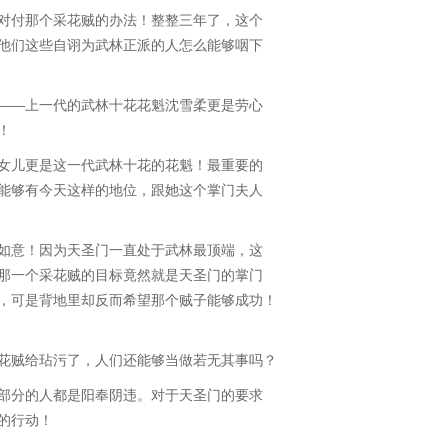
付那个采花贼的办法！整整三年了，这个
他们这些自诩为武林正派的人怎么能够咽下
—上一代的武林十花花魁沈雪柔更是劳心
！
儿更是这一代武林十花的花魁！最重要的
能够有今天这样的地位，跟她这个掌门夫人
意！因为天圣门一直处于武林最顶端，这
那一个采花贼的目标竟然就是天圣门的掌门
，可是背地里却反而希望那个贼子能够成功！
贼给玷污了，人们还能够当做若无其事吗？
分的人都是阳奉阴违。对于天圣门的要求
的行动！