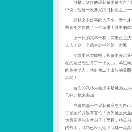
可是，这次的采花贼更是大言不惭
中说，他这一次要采的目标正是上一
武林之中好事的人不少。青年才俊
些青年才俊做了一个编排！其中的武
上一代的武林十花，花魁正是沈雪
夫人！这一个武林之中的第一大派！
沈雪柔冰雪聪明，长得更是沉鱼落
在的她已经生育了一个女儿，年过而
的美艳动人，就好像二十出头的美丽
风韵！
这次的武林大会原本是她的丈夫杨
只好让她来参加！
当得知那一个采花贼竟然将自己当
可是她却并没有害怕！因为她是天圣
为最高深的入室弟子！而且，精英弟
的苦练，武功已经到达了武林一流高