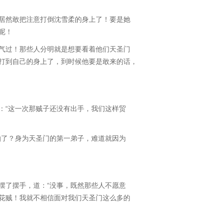
然敢把注意打倒沈雪柔的身上了！要是她
呢！
过！那些人分明就是想要看着他们天圣门
打到自己的身上了，到时候他要是敢来的话，
“这一次那贼子还没有出手，我们这样贸
了？身为天圣门的第一弟子，难道就因为
了摆手，道：“没事，既然那些人不愿意
花贼！我就不相信面对我们天圣门这么多的