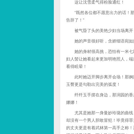
这让沈雪柔气得粉脸通红！
“既然各位都不愿意出力的话！那
告辞了！”
被气昏了头的美艳少妇当场离开
她的声音很好听，含娇细语宛如
她的身材很高挑，恐怕有一米七以
妇人髻让她看起来更加明艳照人，端
看得眩晕！
此时她迈开脚步离开会场！那婀娜
玉臀更是勾勒出完美的弧度！
纤纤玉手摆在身边，那润园的香肩
娜娜！
尤其是她那一身曼妙玲珑的曲线，
却没有一个男人胆敢冒犯！毕竟得罪
的丈夫更是有着武林第一高手之称！