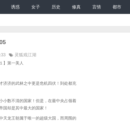
诱惑
女子
历史
修真
言情
都市
05
:33
灵狐戏江湖
一美人
济济的武林之中更是危机四伏！到处都充
小数不清的国家！但是，在最中央占领着
帝国却是其中最大的国家！
天龙王朝属于唯一的超级大国，而周围的