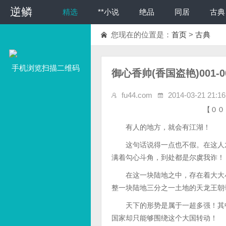
逆鳞
精选
**小说
绝品
同居
古典
您现在的位置是：
首页
>
古典
手机浏览扫描二维码
御心香帅(香国盗艳)001-0
fu44.com
2014-03-21 21:16
【００１】第
有人的地方，就会有江湖！
这句话说得一点也不假。在这人才
满着勾心斗角，到处都是尔虞我诈！
在这一块陆地之中，存在着大大小
整一块陆地三分之一土地的天龙王朝
天下的形势是属于一超多强！其中
国家却只能够围绕这个大国转动！