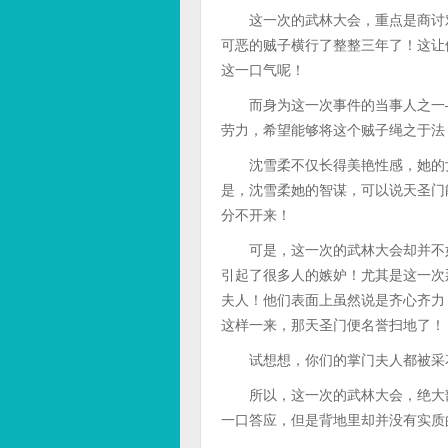
这一次的武林大会，重点是商讨对
可恶的贼子横行了整整三年了！这让
这一口气呢！
而身为这一次事件的当事人之一—
劳力，希望能够将这个贼子绳之于法
沈雪柔不仅长得美艳性感，她的女
是，沈雪柔她的智谋，可以说天圣门
分不开来！
可是，这一次的武林大会却并不如
引起了很多人的嫉妒！尤其是这一次
夫人！他们表面上虽然说是齐心齐力
这样一来，那天圣门便名誉扫地了！
试想想，你们的掌门夫人都被采花
所以，这一次的武林大会，绝大部
一口答应，但是背地里却并没有实质