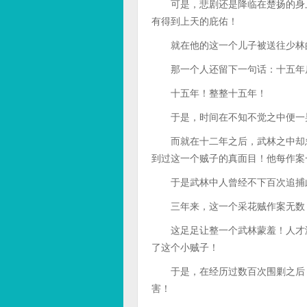
可是，悲剧还是降临在楚扬的身上
有得到上天的庇佑！
就在他的这一个儿子被送往少林的
那一个人还留下一句话：十五年
十五年！整整十五年！
于是，时间在不知不觉之中便一晃
而就在十二年之后，武林之中却忽
到过这一个贼子的真面目！他每作案
于是武林中人曾经不下百次追捕此
三年来，这一个采花贼作案无数，
这足足让整一个武林蒙羞！人才济
了这个小贼子！
于是，在经历过数百次围剿之后，
害！