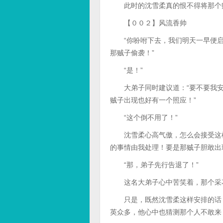
此时的沈雪柔真的恨不得将那个
【００２】风流香帅
“你吩咐下去，我们明天一早便启
那贼子偷袭！”
“是！”
大弟子同时建议道：“要不要我安
贼子出现也好有一个照应！”
“这个倒不用了！”
沈雪柔心高气傲，怎么会接受这样
的事情由我处理！要是那贼子胆敢出
“那，弟子先行告退了！”
这名大弟子心中苦笑着，那个采花
只是，既然沈雪柔这样安排的话，
英众多，他心中也猜测那个人不敢来