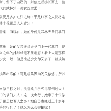
，留下了自己的一封信之后扬长而去！信
代的武林第一美女沈雪柔！
更是多如过江之鲫！于是好事之人便将这
林十花更是人人皆知！
柔！而现在，她的身份是武林天圣们掌门
雁！她的父亲正是天圣门上一代掌门！现
立之年的她却丝毫不显老态！看上去是那样
少女一般！但是比起少女却又多了一丝成熟
风出席的！可是杨风因为闭关修炼，所以
做目标之时，沈雪柔几乎气得晕倒过去！
门的掌门夫人！这一次出行，她带了十位修
子更是数百人之多！她自己也经过三十多年
手的行列了！她又怎么会害怕呢！