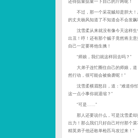
还得掂量掂量一下自己的斤两呢！
不过，那一个采花贼却是胆大！居
的丈夫杨风知道了不知道会不会发飙
沈雪柔从来就没有像今天这样生气
出丑！哼！还有那个贼子竟然将主意
自己一定要将他生擒！
“师娘，我们就这样回去吗？”
大弟子连忙圈住自己的师娘，道：
然行动，很可能会被偷袭呢！”
沈雪柔横眉怒目，道：“难道你怕
这一点小事你就退缩？”
“可是……”
那人还要说什么，可是沈雪柔却摆
出力！那么我们只好自己对付那个菜
精英弟子他还敢单枪匹马攻过来！”