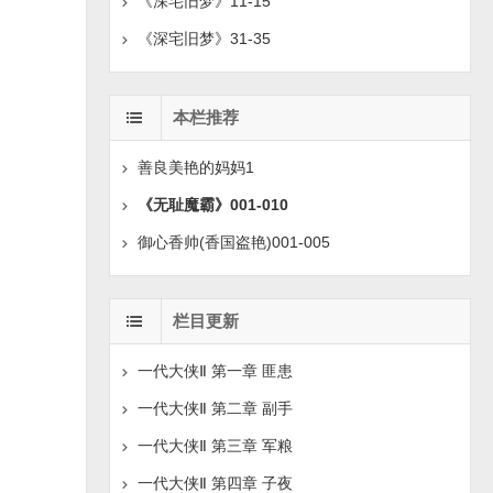
《深宅旧梦》11-15
《深宅旧梦》31-35
本栏推荐
善良美艳的妈妈1
《无耻魔霸》001-010
御心香帅(香国盗艳)001-005
栏目更新
一代大侠Ⅱ 第一章 匪患
一代大侠Ⅱ 第二章 副手
一代大侠Ⅱ 第三章 军粮
一代大侠Ⅱ 第四章 子夜