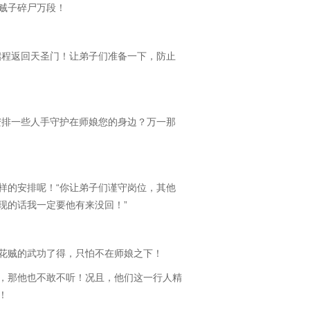
贼子碎尸万段！
程返回天圣门！让弟子们准备一下，防止
排一些人手守护在师娘您的身边？万一那
的安排呢！“你让弟子们谨守岗位，其他
现的话我一定要他有来没回！”
贼的武功了得，只怕不在师娘之下！
那他也不敢不听！况且，他们这一行人精
！