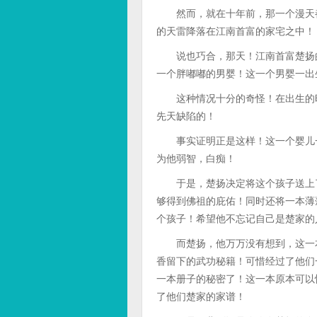
然而，就在十年前，那一个漫天都
的天雷降落在江南首富的家宅之中！
说也巧合，那天！江南首富楚扬的
一个胖嘟嘟的男婴！这一个男婴一出
这种情况十分的奇怪！在出生的时
先天缺陷的！
事实证明正是这样！这一个婴儿一
为他弱智，白痴！
于是，楚扬决定将这个孩子送上了
够得到佛祖的庇佑！同时还将一本薄
个孩子！希望他不忘记自己是楚家的
而楚扬，他万万没有想到，这一本
香留下的武功秘籍！可惜经过了他们
一本册子的秘密了！这一本原本可以
了他们楚家的家谱！