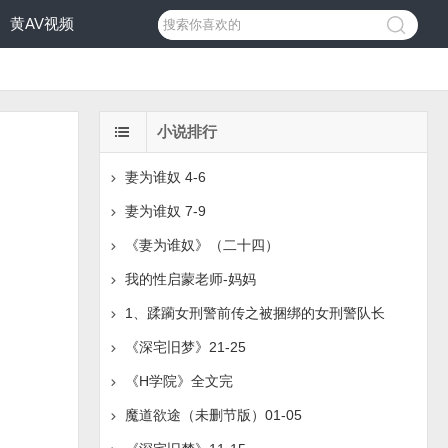
黄AV视频
小说排行
妻为谁奴 4-6
妻为谁奴 7-9
《妻为谁奴》（二十四）
我的性启蒙老师-妈妈
1、蹂躏女刑警前传之被捆绑的女刑警队长
《深宅旧梦》21-25
《H学院》全文完
魔道欲途（未删节版）01-05