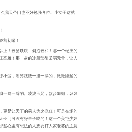
么我天圣门也不好勉强各位。小女子这就
！
娇莺初啭！
上！云髻峨峨，斜抱云和！那一个端庄的
庄高雅！那一身的冰肌莹彻柔弱无骨，让人
小蛮，潘鬓沈腰一扭一摆的，微微隆起的
一耸一耸的。凌波玉足，款步姗姗，袅袅
更是让天下的男人为之疯狂！可是在场的
天圣门可没有好果子吃的！这一个美艳少妇
那些心里有想法的人想要打人家老婆的主意