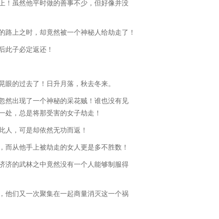
！虽然他平时做的善事不少，但好像并没
路上之时，却竟然被一个神秘人给劫走了！
后此子必定返还！
眼的过去了！日升月落，秋去冬来。
然出现了一个神秘的采花贼！谁也没有见
一处，总是将那受害的女子劫走！
人，可是却依然无功而返！
而从他手上被劫走的女人更是多不胜数！
济的武林之中竟然没有一个人能够制服得
他们又一次聚集在一起商量消灭这一个祸